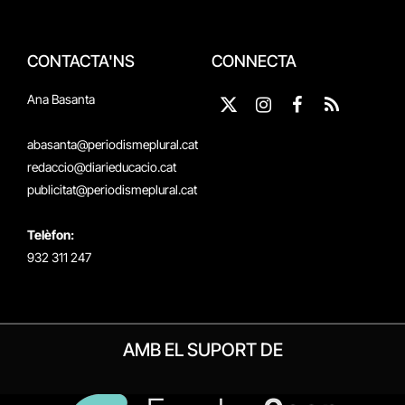
CONTACTA'NS
CONNECTA
Ana Basanta
X
Instagram
Facebook
RSS
(Twitter)
abasanta@periodismeplural.cat
redaccio@diarieducacio.cat
publicitat@periodismeplural.cat
Telèfon:
932 311 247
AMB EL SUPORT DE