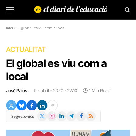
Inici
»
El global es viu com a local
ACTUALITAT
El global es viu com a
local
José Palos
5 - abril - 2020 · 22:10
1 Min Read
X
Instagram
LinkedIn
Telegram
Facebook
RSS
Segueix-nos
(Twitter)