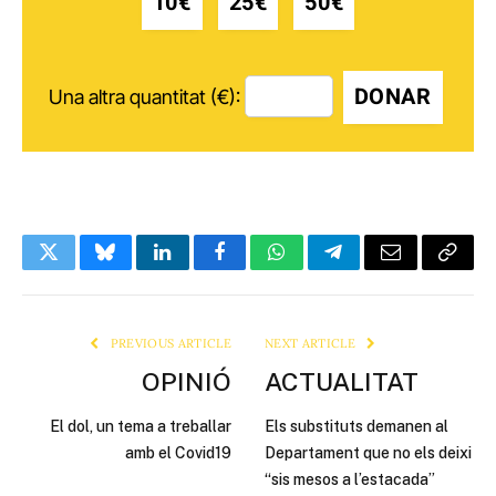
10€
25€
50€
DONAR
Una altra quantitat (€):
Twitter
Bluesky
LinkedIn
Facebook
WhatsApp
Telegram
Email
Copy
Link
PREVIOUS ARTICLE
NEXT ARTICLE
OPINIÓ
ACTUALITAT
El dol, un tema a treballar
Els substituts demanen al
amb el Covid19
Departament que no els deixi
“sis mesos a l’estacada”