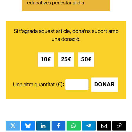
Si t'agrada aquest article, dóna'ns suport amb
una donació.
10€
25€
50€
DONAR
Una altra quantitat (€):
Twitter
Bluesky
LinkedIn
Facebook
WhatsApp
Telegram
Email
Copy