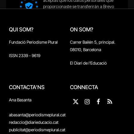
QUI SOM?
ON SOM?
Fundació Periodisme Plural
Carrer Bailén 5, principal.
08010, Barcelona
ISSN 2339 - 9619
El Diari de l'Educació
CONTACTA'NS
CONNECTA
Ana Basanta
X
Instagram
Facebook
RSS
(Twitter)
abasanta@periodismeplural.cat
redaccio@diarieducacio.cat
publicitat@periodismeplural.cat