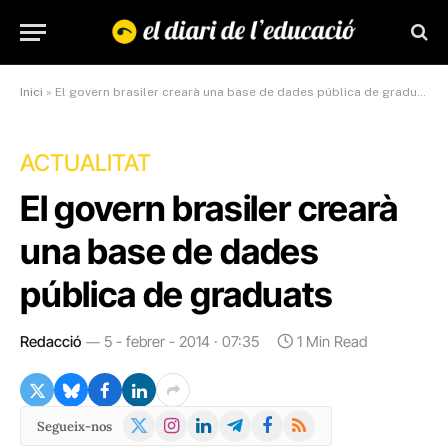
Inici
»
El govern brasiler crearà una base de dades pública de graduats
ACTUALITAT
El govern brasiler crearà
una base de dades
pública de graduats
Redacció
5 - febrer - 2014 · 07:35
1 Min Read
X
Instagram
LinkedIn
Telegram
Facebook
RSS
Segueix-nos
(Twitter)