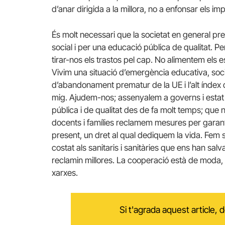
d’anar dirigida a la millora, no a enfonsar els impl
És molt necessari que la societat en general pre
social i per una educació pública de qualitat. P
tirar-nos els trastos pel cap. No alimentem els es
Vivim una situació d’emergència educativa, social
d’abandonament prematur de la UE i l’alt índex
mig. Ajudem-nos; assenyalem a governs i estat 
pública i de qualitat des de fa molt temps; que 
docents i famílies reclamem mesures per garanti
present, un dret al qual dediquem la vida. Fem 
costat als sanitaris i sanitàries que ens han salv
reclamin millores. La cooperació està de moda, q
xarxes.
Si t'agrada aquest article,