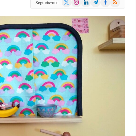
X
Instagram
LinkedIn
Telegram
Facebook
RSS
Segueix-nos
(Twitter)