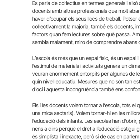
Es parla de col·lectius en termes generals i ai
docents amb altres professionals que molt aba
haver d’ocupar els seus llocs de treball. Potse
col·lectivament la majoria, també els docents, im
factors quan fem lectures sobre què passa. A
sembla malament, miro de comprendre abans d’
L’escola és més que un espai físic, és un espai i
l’estímul de materials i activitats genera un cli
veuran enormement entorpits per algunes de l
quin nivell educatiu. Mesures que no són tan es
d’oci i aquesta incongruència també ens confon
Els i les docents volem tornar a l’escola, tots e
una mica sectaris). Volem tornar-hi en les millor
l’educació dels infants. Les escoles han d’obrir,
nens a dins perquè el dret a l’educació estigui ga
és simplista i inexacte, però si de cas en parlem