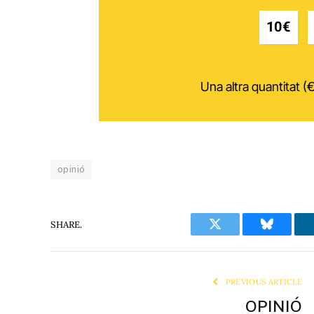
10€
Una altra quantitat (€
opinió
SHARE.
Twitter
Bluesky
PREVIOUS ARTICLE
OPINIÓ