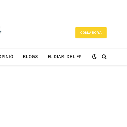
COL·LABORA
OPINIÓ
BLOGS
EL DIARI DE L’FP