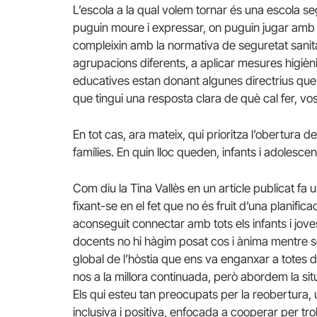
L’escola a la qual volem tornar és una escola s
puguin moure i expressar, on puguin jugar amb lli
compleixin amb la normativa de seguretat sanitàr
agrupacions diferents, a aplicar mesures higièn
educatives estan donant algunes directrius que 
que tingui una resposta clara de què cal fer, vo
En tot cas, ara mateix, qui prioritza l’obertura d
famílies. En quin lloc queden, infants i adolesce
Com diu la Tina Vallès en un article publicat fa u
fixant-se en el fet que no és fruit d’una planific
aconseguit connectar amb tots els infants i jov
docents no hi hàgim posat cos i ànima mentre s
global de l’hòstia que ens va enganxar a totes 
nos a la millora continuada, però abordem la sit
Els qui esteu tan preocupats per la reobertura
inclusiva i positiva, enfocada a cooperar per tro