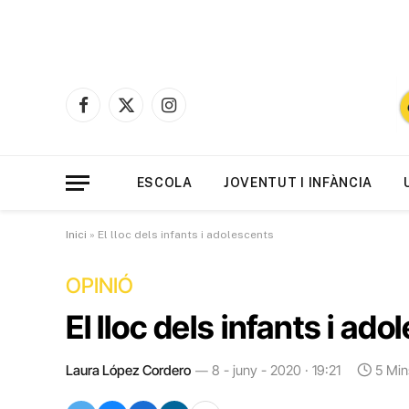
Facebook
X
Instagram
(Twitter)
ESCOLA
JOVENTUT I INFÀNCIA
Inici
»
El lloc dels infants i adolescents
OPINIÓ
El lloc dels infants i ad
Laura López Cordero
8 - juny - 2020 · 19:21
5 Min