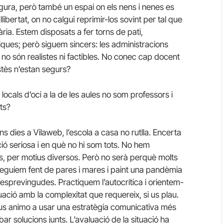
egura, però també un espai on els nens i nenes es
bertat, on no calgui reprimir-los sovint per tal que
ia. Estem disposats a fer torns de pati,
iques; però siguem sincers: les administracions
no són realistes ni factibles. No conec cap docent
stès n’estan segurs?
e locals d’oci a la de les aules no som professors i
nts?
ns dies a Vilaweb, l’escola a casa no rutlla. Encerta
ació seriosa i en què no hi som tots. No hem
es, per motius diversos. Però no serà perquè molts
eguíem fent de pares i mares i paint una pandèmia
desprevingudes. Practiquem l’autocrítica i orientem-
uació amb la complexitat que requereix, si us plau.
, us animo a usar una estratègia comunicativa més
bar solucions junts. L’avaluació de la situació ha