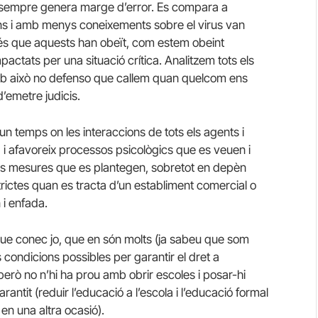
xò sempre genera marge d’error. Es compara a
ns i amb menys coneixements sobre el virus van
r és que aquests han obeït, com estem obeint
pactats per una situació crítica. Analitzem tots els
mb això no defenso que callem quan quelcom ens
emetre judicis.
 un temps on les interaccions de tots els agents i
ma i afavoreix processos psicològics que es veuen i
es mesures que es plantegen, sobretot en depèn
trictes quan es tracta d’un establiment comercial o
 i enfada.
l que conec jo, que en són molts (ja sabeu que som
s condicions possibles per garantir el dret a
 però no n’hi ha prou amb obrir escoles i posar-hi
rantit (reduir l’educació a l’escola i l’educació formal
 en una altra ocasió).