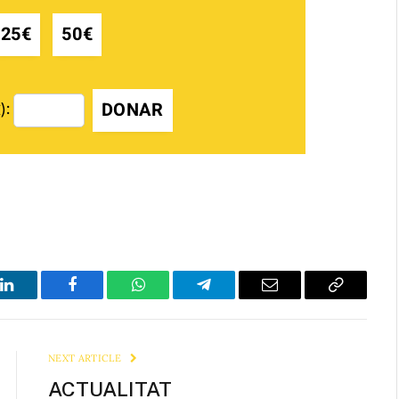
25€
50€
DONAR
):
LinkedIn
Facebook
WhatsApp
Telegram
Email
Copy
Link
NEXT ARTICLE
ACTUALITAT