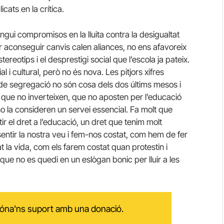
icats en la crítica.
ngui compromisos en la lluita contra la desigualtat
er aconseguir canvis calen aliances, no ens afavoreix
tereotips i el desprestigi social que l’escola ja pateix.
 i cultural, però no és nova. Les pitjors xifres
 de segregació no són cosa dels dos últims mesos i
que no inverteixen, que no aposten per l’educació
no la consideren un servei essencial. Fa molt que
r el dret a l’educació, un dret que tenim molt
sentir la nostra veu i fem-nos costat, com hem de fer
at la vida, com els farem costat quan protestin i
ue no es quedi en un eslògan bonic per lluir a les
 dóna'ns suport amb una donació.