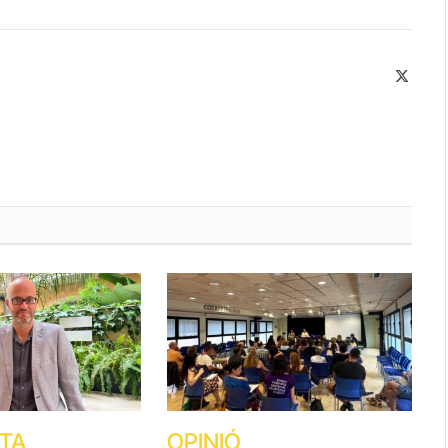
X
(Twitte
STA
OPINIÓ