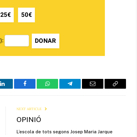
25€
50€
DONAR
):
LinkedIn
Facebook
WhatsApp
Telegram
Email
Copy
Link
NEXT ARTICLE
OPINIÓ
L’escola de tots segons Josep Maria Jarque