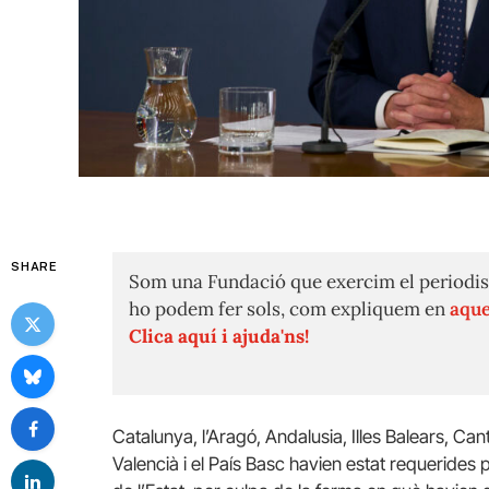
SHARE
Som una Fundació que exercim el periodis
ho podem fer sols, com expliquem en
aque
Clica aquí i ajuda'ns!
Catalunya, l’Aragó, Andalusia, Illes Balears, Ca
Valencià i el País Basc havien estat requerides p