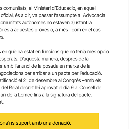
 comunitats, el Ministeri d’Educació, en aquell
ficial, és a dir, va passar l’assumpte a l’Advocacia
s comunitats autònomes no estaven ajustant la
tràries a aquestes proves o, a més –com en el cas
s.
s en què ha estat en funcions que no tenia més opció
s esperats. D’aquesta manera, després de la
er amb l’anunci de la posada en marxa de la
ociacions per arribar a un pacte per l’educació.
ratificació el 21 de desembre al Congrés –amb els
el Reial decret llei aprovat el dia 9 al Consell de
dari de la Lomce fins a la signatura del pacte.
t.
 dóna'ns suport amb una donació.