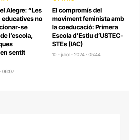
el Alegre: “Les
El compromís del
s educatives no
moviment feminista amb
cionar-se
la coeducació: Primera
e l’escola,
Escola d’Estiu d’USTEC-
iques
STEs (IAC)
en sentit
10 - juliol - 2024 · 05:44
 · 06:07