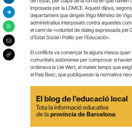
de l’Estat, per culpa de la forma en què havien 
imposada per la LOMCE. Aquest dijous, segons 
departament que dirigeix Íñigo Méndez de Vigo ha
administratius interposats contra aquestes com
el camí de «voluntat de diàleg expressada pel G
d’Estat Social i Polític per l’Educació».
El conflicte va començar fa alguns mesos quan l
comunitats autònomes per comprovar si havien
ordenava la Llei Wert, al mateix temps que exigi
el País Basc, que publiquessin la normativa ne