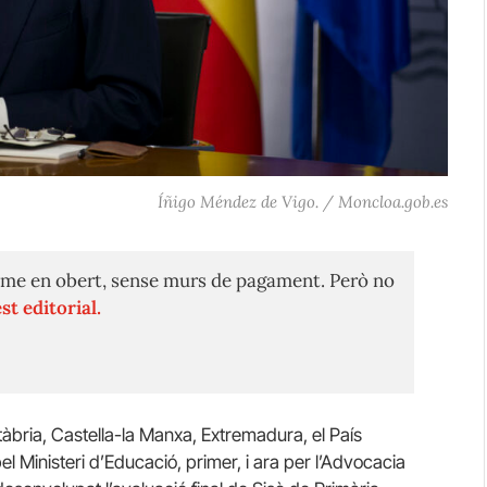
Íñigo Méndez de Vigo. / Moncloa.gob.es
me en obert, sense murs de pagament. Però no
st editorial.
ntàbria, Castella-la Manxa, Extremadura, el País
el Ministeri d’Educació, primer, i ara per l’Advocacia