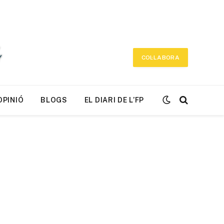
COL·LABORA
OPINIÓ
BLOGS
EL DIARI DE L’FP