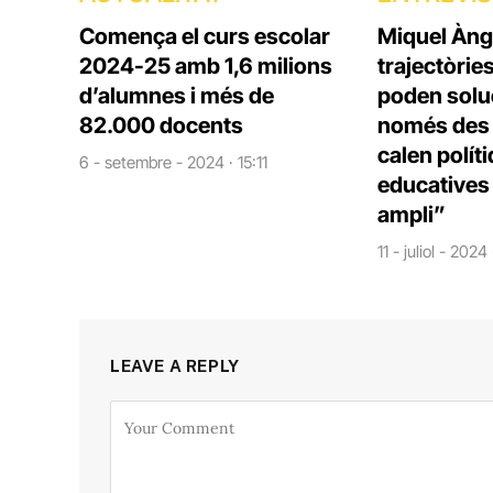
Comença el curs escolar
Miquel Àng
2024-25 amb 1,6 milions
trajectòrie
d’alumnes i més de
poden solu
82.000 docents
només des d
calen polít
6 - setembre - 2024 · 15:11
educatives 
ampli”
11 - juliol - 2024
LEAVE A REPLY