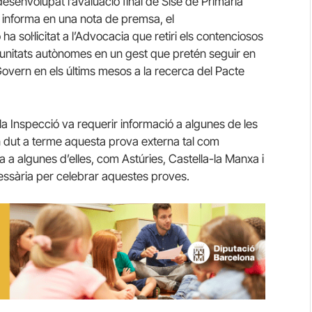
desenvolupat l’avaluació final de Sisè de Primària
informa en una nota de premsa, el
 sol·licitat a l’Advocacia que retiri els contenciosos
unitats autònomes en un gest que pretén seguir en
overn en els últims mesos a la recerca del Pacte
a Inspecció va requerir informació a algunes de les
 dut a terme aquesta prova externa tal com
a a algunes d’elles, com Astúries, Castella-la Manxa i
cessària per celebrar aquestes proves.