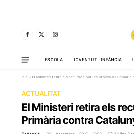
Facebook
X
Instagram
(Twitter)
ESCOLA
JOVENTUT I INFÀNCIA
Inici
»
El Ministeri retira els recursos per les proves de Primària
ACTUALITAT
El Ministeri retira els r
Primària contra Catalun