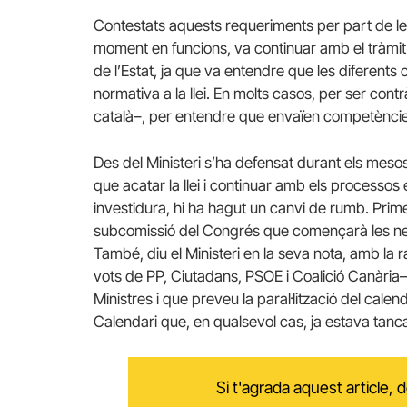
Contestats aquests requeriments per part de les
moment en funcions, va continuar amb el tràmit o
de l’Estat, ja que va entendre que les diferent
normativa a la llei. En molts casos, per ser con
català–, per entendre que envaïen competèncie
Des del Ministeri s’ha defensat durant els meso
que acatar la llei i continuar amb els processo
investidura, hi ha hagut un canvi de rumb. Prim
subcomissió del Congrés que començarà les neg
També, diu el Ministeri en la seva nota, amb la 
vots de PP, Ciutadans, PSOE i Coalició Canària– d
Ministres i que preveu la paral·lització del calen
Calendari que, en qualsevol cas, ja estava tanca
Si t'agrada aquest article,