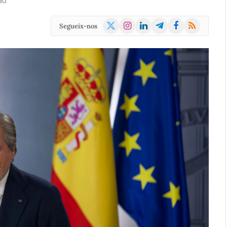
ad
X
Instagram
LinkedIn
Telegram
Facebook
RSS
Segueix-nos
(Twitter)