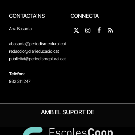
CONTACTA'NS
CONNECTA
Ana Basanta
X
Instagram
Facebook
RSS
(Twitter)
abasanta@periodismeplural.cat
redaccio@diarieducacio.cat
publicitat@periodismeplural.cat
Telèfon:
932 311 247
AMB EL SUPORT DE