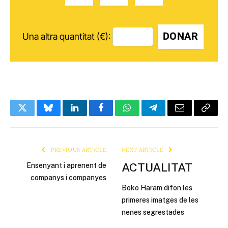
DONAR
Una altra quantitat (€):
Twitter
Bluesky
LinkedIn
Facebook
WhatsApp
Telegram
Email
Copy
Link
PREVIOUS ARTICLE
NEXT ARTICLE
ACTUALITAT
Ensenyant i aprenent de
companys i companyes
Boko Haram difon les
primeres imatges de les
nenes segrestades