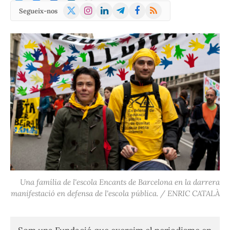
X
Instagram
LinkedIn
Telegram
Facebook
RSS
Segueix-nos
(Twitter)
Una família de l'escola Encants de Barcelona en la darrera
manifestació en defensa de l'escola pública. / ENRIC CATALÀ