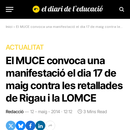
Inici
»
El MUCE convoca una manifestació el dia 17 de maig contra les retallades de Rigau i la LOMCE
ACTUALITAT
El MUCE convoca una
manifestació el dia 17 de
maig contra les retallades
de Rigau i la LOMCE
Redacció
12 - maig - 2014 · 12:12
3 Mins Read