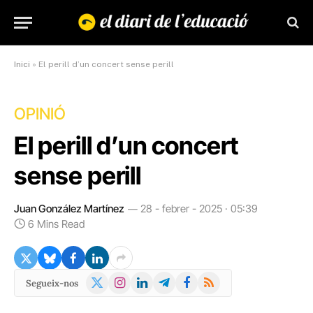
Inici
»
El perill d’un concert sense perill
OPINIÓ
El perill d’un concert
sense perill
Juan González Martínez
28 - febrer - 2025 · 05:39
6 Mins Read
X
Instagram
LinkedIn
Telegram
Facebook
RSS
Segueix-nos
(Twitter)