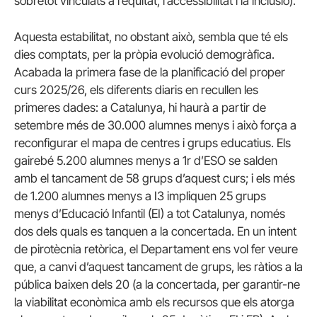
sobretot vinculats a l’equitat, l’accessibilitat i la inclusió).
Aquesta estabilitat, no obstant això, sembla que té els
dies comptats, per la pròpia evolució demogràfica.
Acabada la primera fase de la planificació del proper
curs 2025/26, els diferents diaris en recullen les
primeres dades: a Catalunya, hi haurà a partir de
setembre més de 30.000 alumnes menys i això força a
reconfigurar el mapa de centres i grups educatius. Els
gairebé 5.200 alumnes menys a 1r d’ESO se salden
amb el tancament de 58 grups d’aquest curs; i els més
de 1.200 alumnes menys a I3 impliquen 25 grups
menys d’Educació Infantil (EI) a tot Catalunya, només
dos dels quals es tanquen a la concertada. En un intent
de pirotècnia retòrica, el Departament ens vol fer veure
que, a canvi d’aquest tancament de grups, les ràtios a la
pública baixen dels 20 (a la concertada, per garantir-ne
la viabilitat econòmica amb els recursos que els atorga