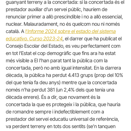
guanyant terreny a la concertada: si la concertada és el
prestador auxiliar d’un servei públic, hauríem de
renunciar primer a allò prescindible i no a allò essencial,
nuclear. Malauradament, no és quelcom nou ni només
català. A
l’
Informe 2024 sobre el estado del sistema
educativo. Curso 2023-24
, el darrer que ha publicat el
Consejo Escolar del Estado, es veu perfectament com
en tot l’Estat el cop demogràfic que fins ara ha estat
més visible a EI l’han parat tant la pública com la
concertada, però no amb igual intensitat. En la darrera
dècada, la pública ha perdut 4.413 grups (prop del 10%
del que tenia fa deu anys) mentre que la concertada
només n’ha perdut 381 (un 2,4% dels que tenia una
dècada enrere). És a dir, que novament és la
concertada la que es protegeix i la pública, que hauria
de romandre sempre i indefectiblement com a
prestador del servei educatiu universal de referència,
va perdent terreny en tots dos sentits (se’n tanquen