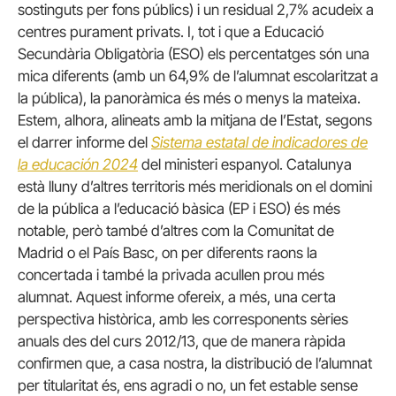
sostinguts per fons públics) i un residual 2,7% acudeix a
centres purament privats. I, tot i que a Educació
Secundària Obligatòria (ESO) els percentatges són una
mica diferents (amb un 64,9% de l’alumnat escolaritzat a
la pública), la panoràmica és més o menys la mateixa.
Estem, alhora, alineats amb la mitjana de l’Estat, segons
el darrer informe del
Sistema estatal de indicadores de
la educación 2024
del ministeri espanyol. Catalunya
està lluny d’altres territoris més meridionals on el domini
de la pública a l’educació bàsica (EP i ESO) és més
notable, però també d’altres com la Comunitat de
Madrid o el País Basc, on per diferents raons la
concertada i també la privada acullen prou més
alumnat. Aquest informe ofereix, a més, una certa
perspectiva històrica, amb les corresponents sèries
anuals des del curs 2012/13, que de manera ràpida
confirmen que, a casa nostra, la distribució de l’alumnat
per titularitat és, ens agradi o no, un fet estable sense