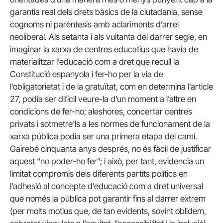
garantia real dels drets bàsics de la ciutadania, sense
cognoms ni parèntesis amb aclariments d’arrel
neoliberal. Als setanta i als vuitanta del darrer segle, en
imaginar la xarxa de centres educatius que havia de
materialitzar l’educació com a dret que recull la
Constitució espanyola i fer-ho per la via de
l’obligatorietat i de la gratuïtat, com en determina l’article
27, podia ser difícil veure-la d’un moment a l’altre en
condicions de fer-ho; aleshores, concertar centres
privats i sotmetre’ls a les normes de funcionament de la
xarxa pública podia ser una primera etapa del camí.
Gairebé cinquanta anys després, no és fàcil de justificar
aquest “no poder-ho fer”; i això, per tant, evidencia un
limitat compromís dels diferents partits polítics en
l’adhesió al concepte d’educació com a dret universal
que només la pública pot garantir fins al darrer extrem
(per molts motius que, de tan evidents, sovint oblidem,