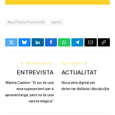
Nucli Paulo Freire UdG
opinió
Twitter
Bluesky
LinkedIn
Facebook
WhatsApp
Telegram
Email
Copy
Link
PREVIOUS ARTICLE
NEXT ARTICLE
ENTREVISTA
ACTUALITAT
Marina Camino: “El joc és una
Nova eina digital per
eina superpotent per a
detectar dislèxia i discalcúlia
aprenentatge, però no és una
vareta màgica”