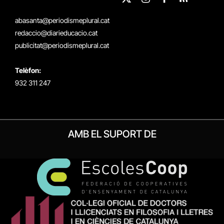
X
Instagram
Facebook
RSS
(Twitter)
abasanta@periodismeplural.cat
redaccio@diarieducacio.cat
publicitat@periodismeplural.cat
Telèfon:
932 311 247
AMB EL SUPORT DE