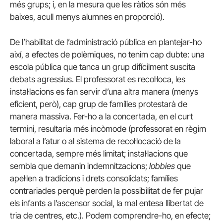
més grups; i, en la mesura que les ràtios són més
baixes, acull menys alumnes en proporció).
De l’habilitat de l’administració pública en plantejar-ho
així, a efectes de polèmiques, no tenim cap dubte: una
escola pública que tanca un grup difícilment suscita
debats agressius. El professorat es recol·loca, les
instal·lacions es fan servir d’una altra manera (menys
eficient, però), cap grup de famílies protestarà de
manera massiva. Fer-ho a la concertada, en el curt
termini, resultaria més incòmode (professorat en règim
laboral a l’atur o al sistema de recol·locació de la
concertada, sempre més limitat; instal·lacions que
sembla que demanin indemnitzacions;
lobbies
que
apel·len a tradicions i drets consolidats; famílies
contrariades perquè perden la possibilitat de fer pujar
els infants a l’ascensor social, la mal entesa llibertat de
tria de centres, etc.). Podem comprendre-ho, en efecte;