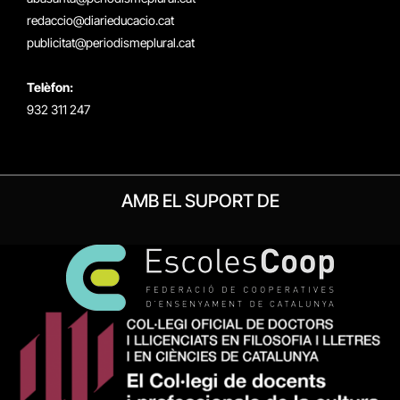
redaccio@diarieducacio.cat
publicitat@periodismeplural.cat
Telèfon:
932 311 247
AMB EL SUPORT DE