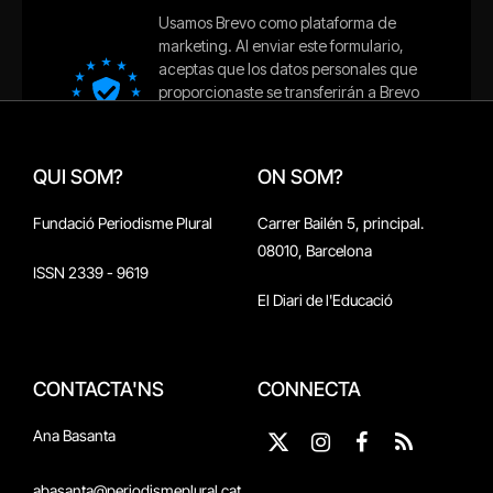
QUI SOM?
ON SOM?
Fundació Periodisme Plural
Carrer Bailén 5, principal.
08010, Barcelona
ISSN 2339 - 9619
El Diari de l'Educació
CONTACTA'NS
CONNECTA
Ana Basanta
X
Instagram
Facebook
RSS
(Twitter)
abasanta@periodismeplural.cat