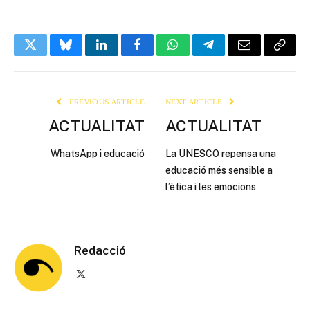
Twitter
Bluesky
LinkedIn
Facebook
WhatsApp
Telegram
Email
Copy
Link
PREVIOUS ARTICLE
NEXT ARTICLE
ACTUALITAT
ACTUALITAT
WhatsApp i educació
La UNESCO repensa una
educació més sensible a
l’ètica i les emocions
Redacció
X
(Twitter)