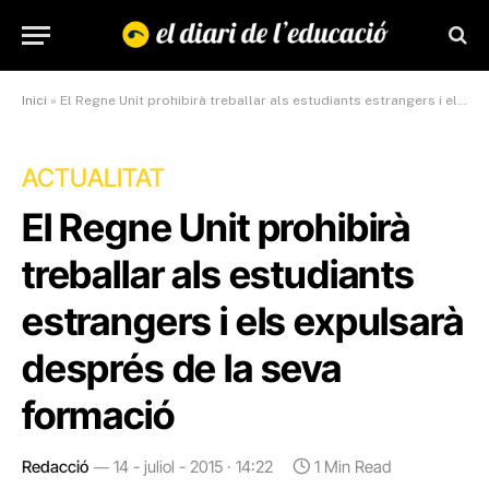
Inici
»
El Regne Unit prohibirà treballar als estudiants estrangers i els expulsarà després de la seva formació
ACTUALITAT
El Regne Unit prohibirà
treballar als estudiants
estrangers i els expulsarà
després de la seva
formació
Redacció
14 - juliol - 2015 · 14:22
1 Min Read