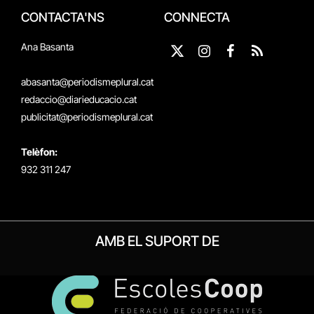
CONTACTA'NS
CONNECTA
Ana Basanta
X
Instagram
Facebook
RSS
(Twitter)
abasanta@periodismeplural.cat
redaccio@diarieducacio.cat
publicitat@periodismeplural.cat
Telèfon:
932 311 247
AMB EL SUPORT DE