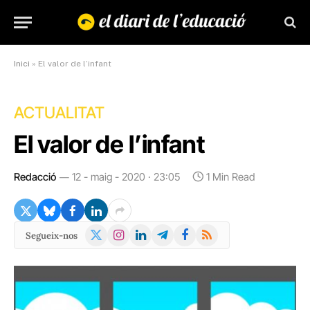
Inici
»
El valor de l’infant
ACTUALITAT
El valor de l’infant
Redacció
12 - maig - 2020 · 23:05
1 Min Read
X
Instagram
LinkedIn
Telegram
Facebook
RSS
Segueix-nos
(Twitter)