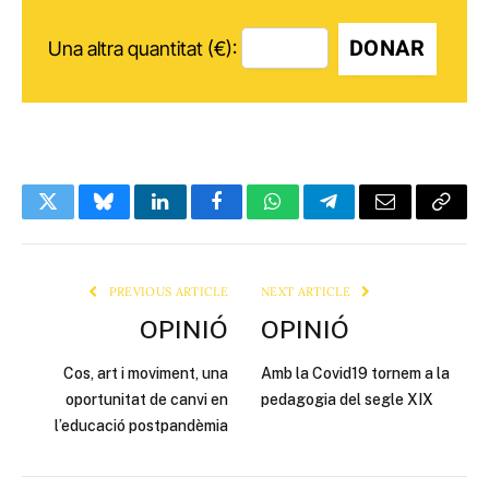
DONAR
Una altra quantitat (€):
Twitter
Bluesky
LinkedIn
Facebook
WhatsApp
Telegram
Email
Copy
Link
PREVIOUS ARTICLE
NEXT ARTICLE
OPINIÓ
OPINIÓ
Cos, art i moviment, una
Amb la Covid19 tornem a la
oportunitat de canvi en
pedagogia del segle XIX
l’educació postpandèmia