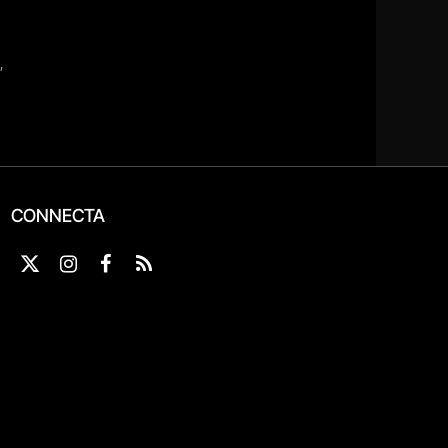
CONNECTA
X
Instagram
Facebook
RSS
(Twitter)