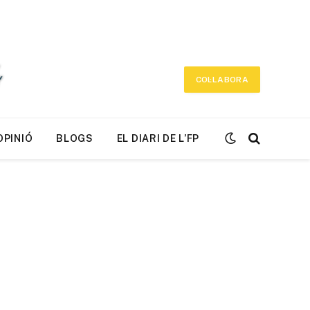
COL·LABORA
OPINIÓ
BLOGS
EL DIARI DE L’FP