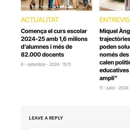
ACTUALITAT
ENTREVI
Comença el curs escolar
Miquel Àng
2024-25 amb 1,6 milions
trajectòrie
d’alumnes i més de
poden solu
82.000 docents
només des d
calen polít
6 - setembre - 2024 · 15:11
educatives 
ampli”
11 - juliol - 2024
LEAVE A REPLY