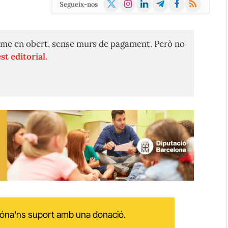
X
Instagram
LinkedIn
Telegram
Facebook
RSS
Segueix-nos
(Twitter)
me en obert, sense murs de pagament. Però no
st editorial.
 dóna'ns suport amb una donació.