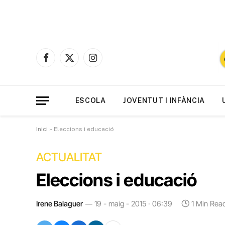
Facebook
X
Instagram
(Twitter)
ESCOLA
JOVENTUT I INFÀNCIA
Inici
»
Eleccions i educació
ACTUALITAT
Eleccions i educació
Irene Balaguer
19 - maig - 2015 · 06:39
1 Min Rea