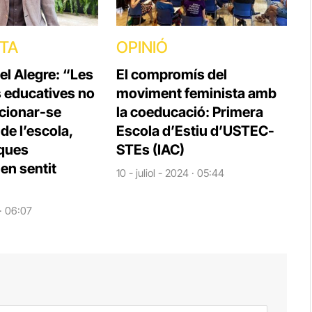
STA
OPINIÓ
el Alegre: “Les
El compromís del
s educatives no
moviment feminista amb
cionar-se
la coeducació: Primera
e l’escola,
Escola d’Estiu d’USTEC-
iques
STEs (IAC)
en sentit
10 - juliol - 2024 · 05:44
 · 06:07