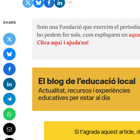
SHARE
Som una Fundació que exercim el periodis
ho podem fer sols, com expliquem en
aque
Clica aquí i ajuda'ns!
Si t'agrada aquest article,