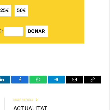
25€
50€
DONAR
):
LinkedIn
Facebook
WhatsApp
Telegram
Email
Copy
Link
NEXT ARTICLE
ACTUALITAT