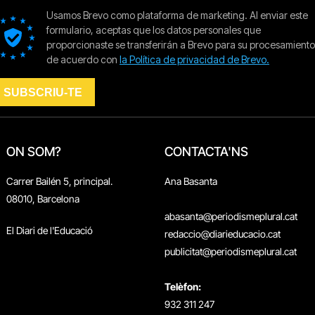
ON SOM?
CONTACTA'NS
Carrer Bailén 5, principal.
Ana Basanta
08010, Barcelona
abasanta@periodismeplural.cat
El Diari de l'Educació
redaccio@diarieducacio.cat
publicitat@periodismeplural.cat
Telèfon:
932 311 247