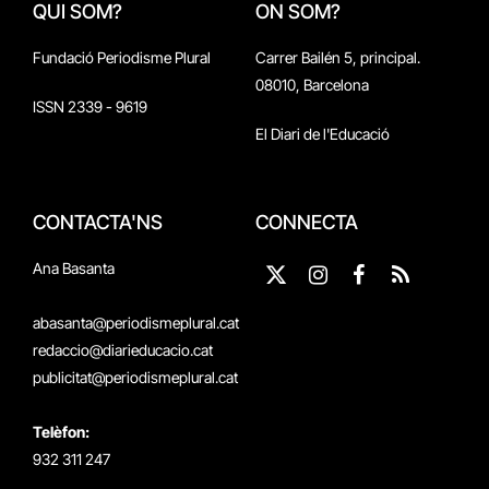
QUI SOM?
ON SOM?
Fundació Periodisme Plural
Carrer Bailén 5, principal.
08010, Barcelona
ISSN 2339 - 9619
El Diari de l'Educació
CONTACTA'NS
CONNECTA
Ana Basanta
X
Instagram
Facebook
RSS
(Twitter)
abasanta@periodismeplural.cat
redaccio@diarieducacio.cat
publicitat@periodismeplural.cat
Telèfon:
932 311 247