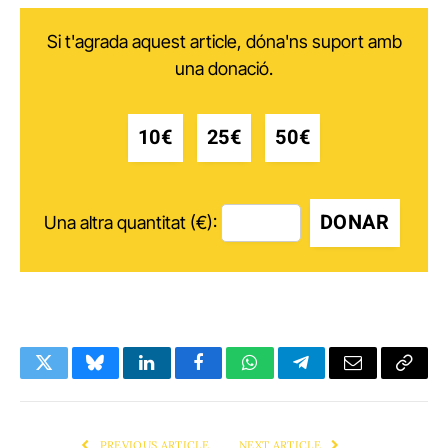
Si t'agrada aquest article, dóna'ns suport amb
una donació.
10€
25€
50€
DONAR
Una altra quantitat (€):
Twitter
Bluesky
LinkedIn
Facebook
WhatsApp
Telegram
Email
Copy
Link
PREVIOUS ARTICLE
NEXT ARTICLE