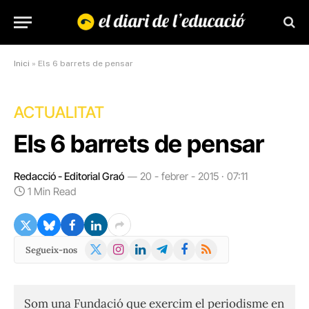
Inici
»
Els 6 barrets de pensar
ACTUALITAT
Els 6 barrets de pensar
Redacció - Editorial Graó
20 - febrer - 2015 · 07:11
1 Min Read
X
Instagram
LinkedIn
Telegram
Facebook
RSS
Segueix-nos
(Twitter)
Som una Fundació que exercim el periodisme en