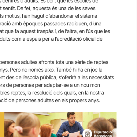
s centres d’adults. És cert que les escoles de
 sentit. De fet, aquesta és una de les seves
ents motius, han hagut d’abandonar el sistema
paració amb èpoques passades radiquen, d’una
t que fa aquest traspàs i, de l’altra, en l’ús que les
ults com a espais per a l’acreditació oficial de
persones adultes afronta tota una sèrie de reptes
anys. Però no només això. També hi ha en joc la
des de l’escola pública, s’oferirà a les necessitats
milers de persones per adaptar-se a un nou món
les reptes, la resolució dels quals, en la nostra
ació de persones adultes en els propers anys.