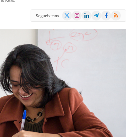
ns Read
X
Instagram
LinkedIn
Telegram
Facebook
RSS
Segueix-nos
(Twitter)