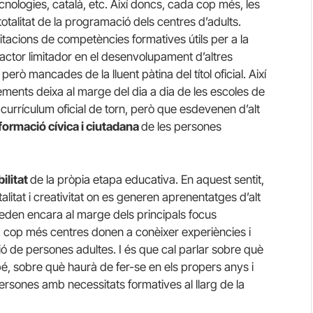
ologies, català, etc. Així doncs, cada cop més, les
totalitat de la programació dels centres d’adults.
itacions de competències formatives útils per a la
factor limitador en el desenvolupament d’altres
ò mancades de la lluent pàtina del títol oficial. Així
ements deixa al marge del dia a dia de les escoles de
currículum oficial de torn, però que esdevenen d’alt
 formació cívica i ciutadana
de les persones
bilitat
de la pròpia etapa educativa. En aquest sentit,
alitat i creativitat on es generen aprenentatges d’alt
queden encara al marge dels principals focus
 cop més centres donen a conèixer experiències i
ció de persones adultes. I és que cal parlar sobre què
bé, sobre què haurà de fer-se en els propers anys i
rsones amb necessitats formatives al llarg de la