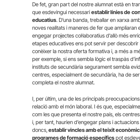
De fet, gran part del nostre alumnat està en tran
que esdevingui necessari
establir línies de
con
educatius
. D’una banda, treballar en xarxa am
noves realitats i maneres de fer que ampliaran
engegar projectes col·laboratius d’allò més enri
etapes educatives ens pot servir per descobrir 
conèixer la nostra oferta formativa i, a més a mé
per exemple, si ens sembla lògic el traspàs d’inf
instituts de secundària segurament sembla evi
centres, especialment de secundària, ha de se
completa el nostre alumnat.
I, per últim, una de les principals preocupacion
relació amb el món laboral. I és que, especialm
com les que presenta el nostre país, els centres
i, per tant, haurien d’engegar plans i actuacion
doncs,
establir vincles amb el teixit econòmic 
programes de formació específics
pot esdeve