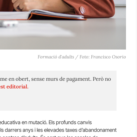
Formació d'adults / Foto: Francisco Osorio
me en obert, sense murs de pagament. Però no
st editorial.
educativa en mutació. Els profunds canvis
dels darrers anys i les elevades taxes d’abandonament