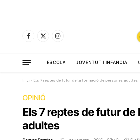
Facebook
X
Instagram
(Twitter)
ESCOLA
JOVENTUT I INFÀNCIA
Inici
»
Els 7 reptes de futur de la formació de persones adultes
OPINIÓ
Els 7 reptes de futur de
adultes