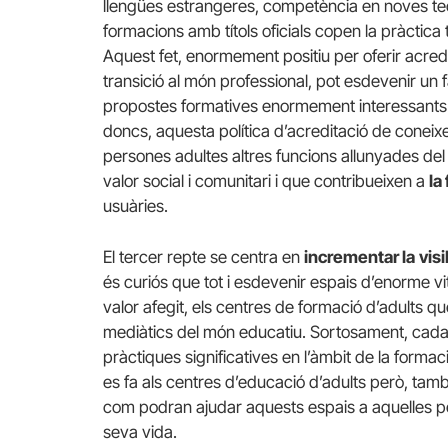
llengües estrangeres, competència en noves tecn
formacions amb títols oficials copen la pràctica 
Aquest fet, enormement positiu per oferir acred
transició al món professional, pot esdevenir un 
propostes formatives enormement interessants per
doncs, aquesta política d’acreditació de coneix
persones adultes altres funcions allunyades del 
valor social i comunitari i que contribueixen a
la
usuàries.
El tercer repte se centra en
incrementar la
visi
és curiós que tot i esdevenir espais d’enorme vit
valor afegit, els centres de formació d’adults 
mediàtics del món educatiu. Sortosament, cada
pràctiques significatives en l’àmbit de la forma
es fa als centres d’educació d’adults però, tam
com podran ajudar aquests espais a aquelles pe
seva vida.