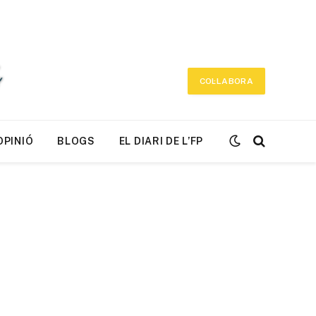
COL·LABORA
OPINIÓ
BLOGS
EL DIARI DE L’FP