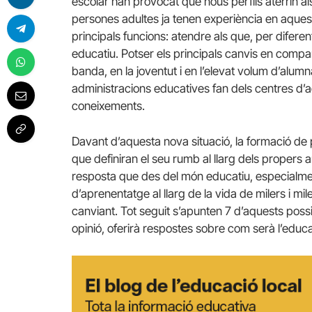
escolar han provocat que nous perfils aterrin al
persones adultes ja tenen experiència en aquest
principals funcions: atendre als que, per difer
educatiu. Potser els principals canvis en com
banda, en la joventut i en l’elevat volum d’alumna
administracions educatives fan dels centres d’ad
coneixements.
Davant d’aquesta nova situació, la formació de 
que definiran el seu rumb al llarg dels propers 
resposta que des del món educatiu, especialment 
d’aprenentatge al llarg de la vida de milers i 
canviant. Tot seguit s’apunten 7 d’aquests possib
opinió, oferirà respostes sobre com serà l’educ