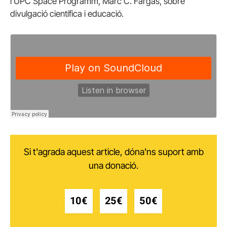
l’UPC Space Programm, Marc C. Fargas, sobre
divulgació científica i educació.
Si t'agrada aquest article, dóna'ns suport amb
una donació.
10€
25€
50€