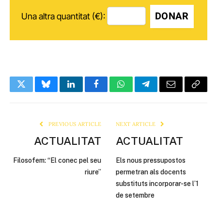
DONAR
Una altra quantitat (€):
Twitter
Bluesky
LinkedIn
Facebook
WhatsApp
Telegram
Email
Copy
Link
PREVIOUS ARTICLE
NEXT ARTICLE
ACTUALITAT
ACTUALITAT
Filosofem: “El conec pel seu
Els nous pressupostos
riure”
permetran als docents
substituts incorporar-se l’1
de setembre