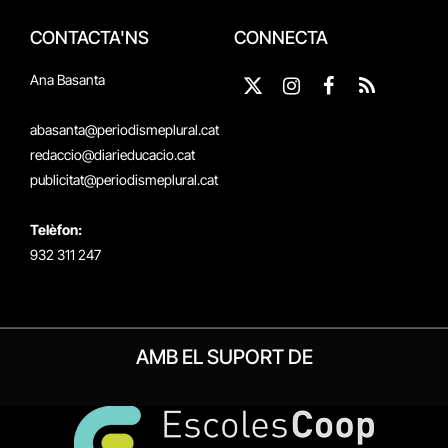
CONTACTA'NS
CONNECTA
Ana Basanta
X
Instagram
Facebook
RSS
(Twitter)
abasanta@periodismeplural.cat
redaccio@diarieducacio.cat
publicitat@periodismeplural.cat
Telèfon:
932 311 247
AMB EL SUPORT DE