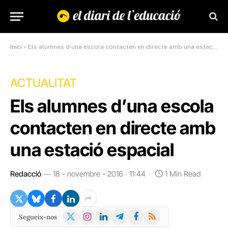
Inici
»
Els alumnes d’una escola contacten en directe amb una estació espacial
ACTUALITAT
Els alumnes d’una escola
contacten en directe amb
una estació espacial
Redacció
18 - novembre - 2016 · 11:44
1 Min Read
X
Instagram
LinkedIn
Telegram
Facebook
RSS
Segueix-nos
(Twitter)