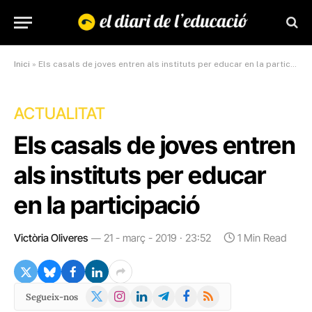
Inici
»
Els casals de joves entren als instituts per educar en la participació
ACTUALITAT
Els casals de joves entren
als instituts per educar
en la participació
Victòria Oliveres
21 - març - 2019 · 23:52
1 Min Read
X
Instagram
LinkedIn
Telegram
Facebook
RSS
Segueix-nos
(Twitter)