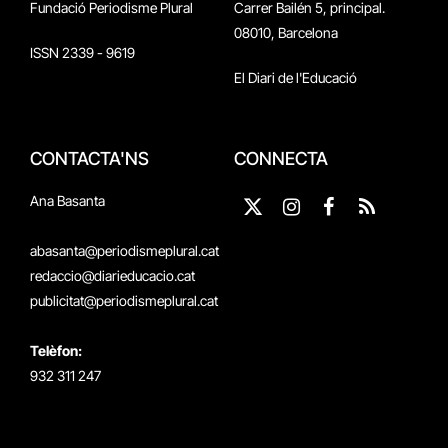
Fundació Periodisme Plural
Carrer Bailén 5, principal.
08010, Barcelona
ISSN 2339 - 9619
El Diari de l'Educació
CONTACTA'NS
CONNECTA
Ana Basanta
X
Instagram
Facebook
RSS
(Twitter)
abasanta@periodismeplural.cat
redaccio@diarieducacio.cat
publicitat@periodismeplural.cat
Telèfon:
932 311 247