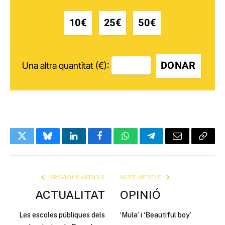
10€
25€
50€
DONAR
Una altra quantitat (€):
Twitter
Bluesky
LinkedIn
Facebook
WhatsApp
Telegram
Email
Copy
Link
PREVIOUS ARTICLE
NEXT ARTICLE
ACTUALITAT
OPINIÓ
Les escoles públiques dels
‘Mula’ i ‘Beautiful boy’