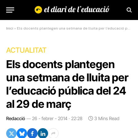
Inici
»
Els docents plantegen una setmana de lluita per l’educació pública del 24 al 29 de març
ACTUALITAT
Els docents plantegen
una setmana de lluita per
l’educació pública del 24
al 29 de març
Redacció
26 - febrer - 2014 · 22:28
3 Mins Read