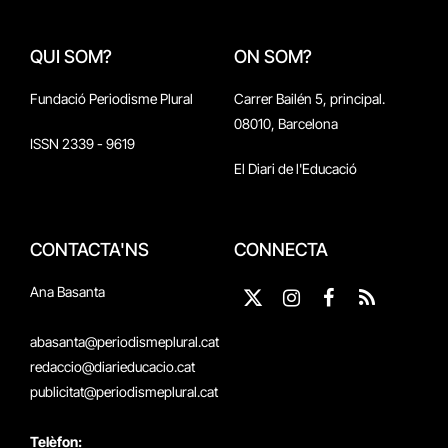
QUI SOM?
ON SOM?
Fundació Periodisme Plural
Carrer Bailén 5, principal.
08010, Barcelona
ISSN 2339 - 9619
El Diari de l'Educació
CONTACTA'NS
CONNECTA
Ana Basanta
X
Instagram
Facebook
RSS
(Twitter)
abasanta@periodismeplural.cat
redaccio@diarieducacio.cat
publicitat@periodismeplural.cat
Telèfon: