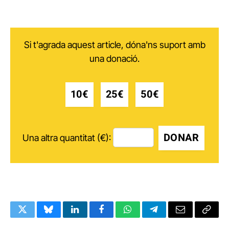
Si t'agrada aquest article, dóna'ns suport amb
una donació.
10€
25€
50€
DONAR
Una altra quantitat (€):
Twitter
Bluesky
LinkedIn
Facebook
WhatsApp
Telegram
Email
Copy