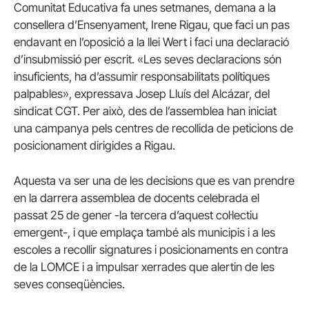
Comunitat Educativa fa unes setmanes, demana a la
consellera d’Ensenyament, Irene Rigau, que faci un pas
endavant en l’oposició a la llei Wert i faci una declaració
d’insubmissió per escrit. «Les seves declaracions són
insuficients, ha d’assumir responsabilitats polítiques
palpables», expressava Josep Lluís del Alcázar, del
sindicat CGT. Per això, des de l’assemblea han iniciat
una campanya pels centres de recollida de peticions de
posicionament dirigides a Rigau.
Aquesta va ser una de les decisions que es van prendre
en la darrera assemblea de docents celebrada el
passat 25 de gener -la tercera d’aquest col·lectiu
emergent-, i que emplaça també als municipis i a les
escoles a recollir signatures i posicionaments en contra
de la LOMCE i a impulsar xerrades que alertin de les
seves conseqüències.