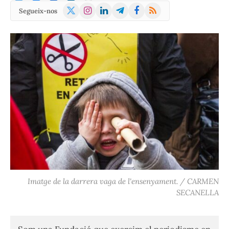
X
Instagram
LinkedIn
Telegram
Facebook
RSS
Segueix-nos
(Twitter)
Imatge de la darrera vaga de l'ensenyament. / CARMEN
SECANELLA