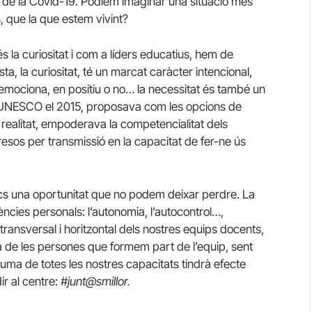
de la Covid-19. Podíem imaginar una situació més
 que la que estem vivint?
 la curiositat i com a líders educatius, hem de
sta, la curiositat, té un marcat caràcter intencional,
 emociona, en positiu o no… la necessitat és també un
la UNESCO el 2015, proposava com les opcions de
 realitat, empoderava la competencialitat dels
esos per transmissió en la capacitat de fer-ne ús
cs una oportunitat que no podem deixar perdre. La
ències personals: l’autonomia, l’autocontrol…,
transversal i horitzontal dels nostres equips docents,
na de les persones que formem part de l’equip, sent
uma de totes les nostres capacitats tindrà efecte
ir al centre:
#junt@smillor.