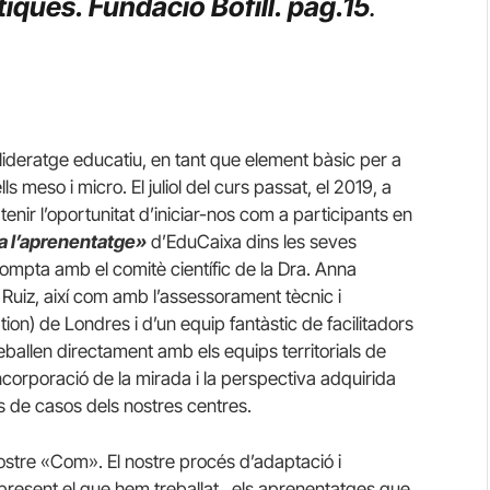
tiques. Fundació Bofill. pàg.15
.
l lideratge educatiu, en tant que element bàsic per a
ls meso i micro. El juliol del curs passat, el 2019, a
enir l’oportunitat d’iniciar-nos com a participants en
 a l’aprenentatge»
d’EduCaixa dins les seves
ompta amb el comitè científic de la Dra. Anna
ll Ruiz, així com amb l’assessorament tècnic i
tion) de Londres i d’un equip fantàstic de facilitadors
eballen directament amb els equips territorials de
ncorporació de la mirada i la perspectiva adquirida
dis de casos dels nostres centres.
ostre «Com». El nostre procés d’adaptació i
rà present el que hem treballat, els aprenentatges que