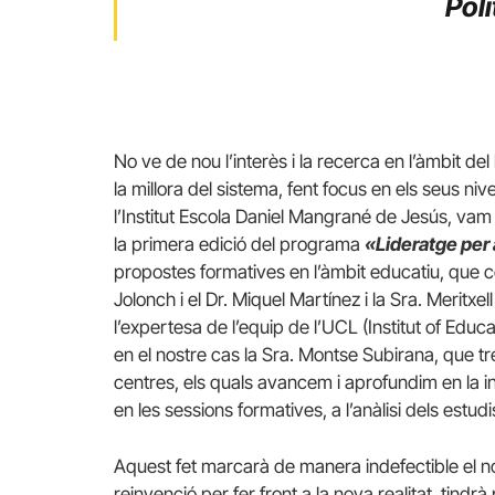
Polí
No ve de nou l’interès i la recerca en l’àmbit de
la millora del sistema, fent focus en els seus nivel
l’Institut Escola Daniel Mangrané de Jesús, vam t
la primera edició del programa
«Lideratge per
propostes formatives en l’àmbit educatiu, que c
Jolonch i el Dr. Miquel Martínez i la Sra. Meritxe
l’expertesa de l’equip de l’UCL (Institut of Educa
en el nostre cas la Sra. Montse Subirana, que tr
centres, els quals avancem i aprofundim en la i
en les sessions formatives, a l’anàlisi dels estu
Aquest fet marcarà de manera indefectible el n
reinvenció per fer front a la nova realitat, tind