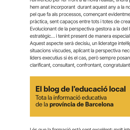
hem anat incorporant durant aquest any a la nos
pel que fa als processos, començant evidentment
pràctica, sent capaços entre tots i totes de crea
Evolucionant de la perspectiva gestora a la del li
estratègic… i tenint present de manera especial
Aquest aspecte serà decisiu, un lideratge intel·l
situacions viscudes, aplicant la perspectiva ne
líders executius si és el cas, però sempre posant
clarificant, consultant, confrontant, congratulan
I és que la formació està sent excel·lent: molt i