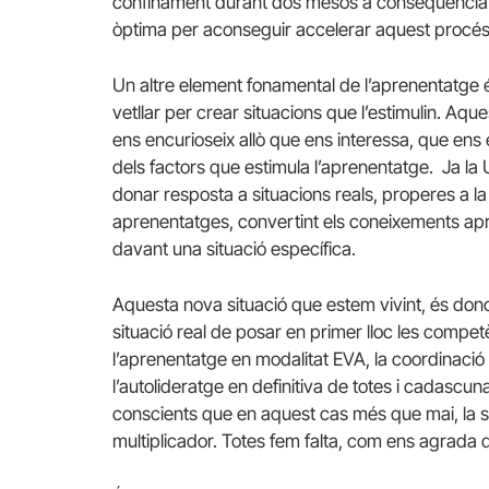
confinament durant dos mesos a conseqüència 
òptima per aconseguir accelerar aquest procés,
Un altre element fonamental de l’aprenentatge és
vetllar per crear situacions que l’estimulin. Aque
ens encurioseix allò que ens interessa, que ens
dels factors que estimula l’aprenentatge. Ja 
donar resposta a situacions reals, properes a la
aprenentatges, convertint els coneixements apr
davant una situació específica.
Aquesta nova situació que estem vivint, és don
situació real de posar en primer lloc les compet
l’aprenentatge en modalitat EVA, la coordinació 
l’autolideratge en definitiva de totes i cadascu
conscients que en aquest cas més que mai, la s
multiplicador. Totes fem falta, com ens agrada d