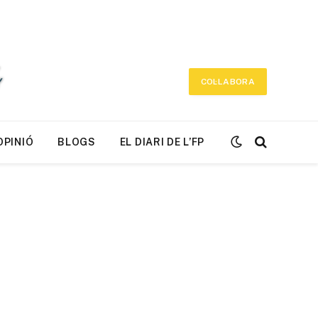
COL·LABORA
OPINIÓ
BLOGS
EL DIARI DE L’FP