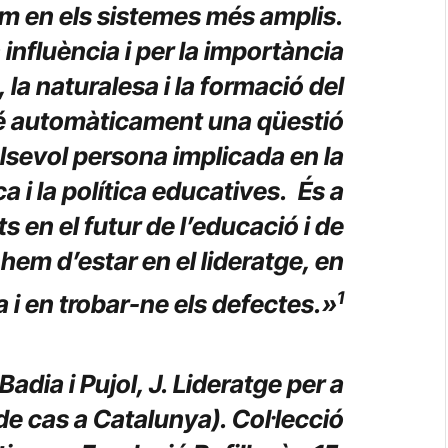
m en els sistemes més amplis.
influència i per la importància
,
la naturalesa i la formació del
é automàticament una qüestió
lsevol persona implicada en la
ca i la política educatives.
És a
ts en el futur de l’educació i de
hem d’estar en el lideratge, en
1
a i en trobar-ne els defectes.»
adia i Pujol, J. Lideratge per a
de cas a Catalunya). Col·lecció