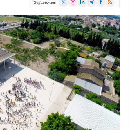
X
Instagram
LinkedIn
Telegram
Facebook
RSS
Segueix-nos
(Twitter)