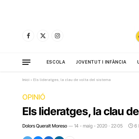
Facebook
X
Instagram
(Twitter)
ESCOLA
JOVENTUT I INFÀNCIA
Inici
»
Els lideratges, la clau de volta del sistema
OPINIÓ
Els lideratges, la clau d
Dolors Queralt Moreso
14 - maig - 2020 · 22:05
6 