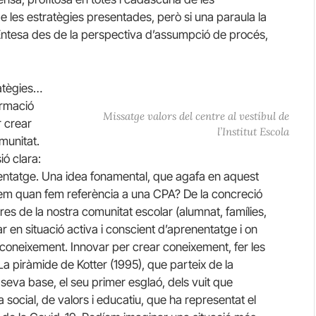
e les estratègies presentades, però si una paraula la
 Entesa des de la perspectiva d’assumpció de procés,
ratègies…
ormació
Missatge valors del centre al vestíbul de
r crear
l’Institut Escola
munitat.
ó clara:
ntatge. Una idea fonamental, que agafa en aquest
m quan fem referència a una CPA? De la concreció
es de la nostra comunitat escolar (alumnat, famílies,
 en situació activa i conscient d’aprenentatge i on
e coneixement. Innovar per crear coneixement, fer les
 La piràmide de Kotter (1995), que parteix de la
 seva base, el seu primer esglaó, dels vuit que
social, de valors i educatiu, que ha representat el