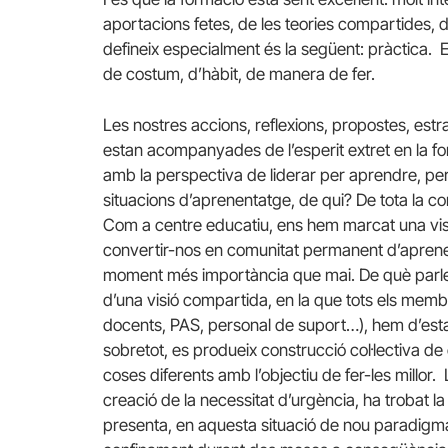
aportacions fetes, de les teories compartides, d
defineix especialment és la següent: pràctica.
de costum, d’hàbit, de manera de fer.
Les nostres accions, reflexions, propostes, est
estan acompanyades de l’esperit extret en la f
amb la perspectiva de liderar per aprendre, pe
situacions d’aprenentatge, de qui? De tota la co
Com a centre educatiu, ens hem marcat una visi
convertir-nos en comunitat permanent d’aprene
moment més importància que mai. De què parle
d’una visió compartida, en la que tots els membr
docents, PAS, personal de suport…), hem d’estar
sobretot, es produeix construcció col·lectiva d
coses diferents amb l’objectiu de fer-les millor.
creació de la necessitat d’urgència, ha trobat la
presenta, en aquesta situació de nou paradigma 