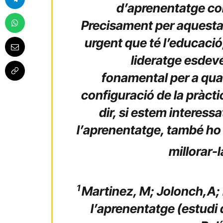
d’aprenentatge
co
Precisament per aquesta 
urgent que té l’educació
lideratge esdev
fonamental
per a qua
configuració de la pràcti
dir, si estem interessa
l’aprenentatge,
també ho 
millorar-l
1
Martinez, M; Jolonch,A; B
l’aprenentatge (estudi 