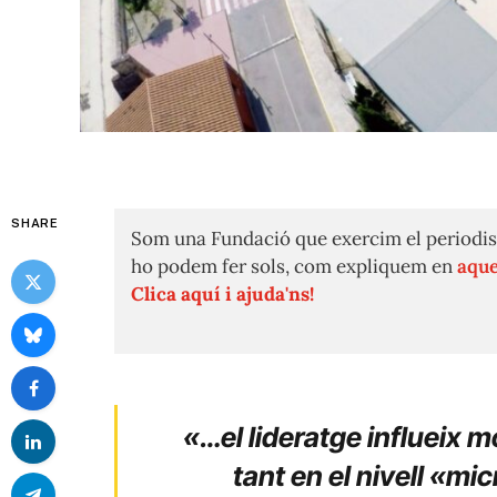
SHARE
Som una Fundació que exercim el periodis
ho podem fer sols, com expliquem en
aque
Clica aquí i ajuda'ns!
«…el lideratge influeix mol
tant en el nivell «mic