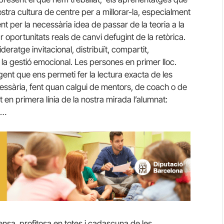
tra cultura de centre per a millorar-la, especialment
 per la necessària idea de passar de la teoria a la
r oportunitats reals de canvi defugint de la retòrica.
deratge invitacional, distribuït, compartit,
 la gestió emocional. Les persones en primer lloc.
igent que ens permeti fer la lectura exacta de les
cessària, fent quan calgui de mentors, de coach o de
 en primera línia de la nostra mirada l’alumnat:
t…
ntensa, profitosa en totes i cadascuna de les