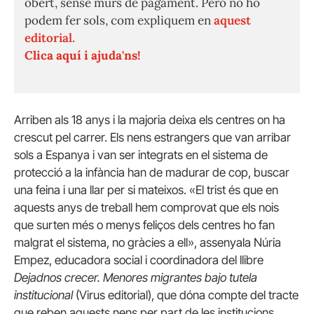
obert, sense murs de pagament. Però no ho
podem fer sols, com expliquem en
aquest
editorial.
Clica aquí i ajuda'ns!
Arriben als 18 anys i la majoria deixa els centres on ha
crescut pel carrer.
Els nens estrangers que van arribar
sols a Espanya i van ser integrats en el sistema de
protecció a la infància han de madurar de cop, buscar
una feina i una llar per si mateixos.
«El trist és que en
aquests anys de treball hem comprovat que els nois
que surten més o menys feliços dels centres ho fan
malgrat el sistema, no gràcies a ell», assenyala Núria
Empez, educadora social i coordinadora del llibre
Dejadnos crecer. Menores migrantes bajo tutela
institucional
(Virus editorial), que dóna compte del tracte
que reben aquests nens per part de les institucions