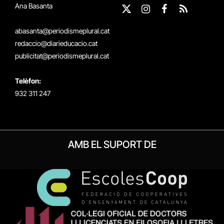
Ana Basanta
X
Instagram
Facebook
RSS
(Twitter)
abasanta@periodismeplural.cat
redaccio@diarieducacio.cat
publicitat@periodismeplural.cat
Telèfon:
932 311 247
AMB EL SUPORT DE