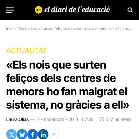
Inici
»
“Els nois que surten feliços dels centres de menors ho fan malgrat el sistema, no gràcies a ell”
ACTUALITAT
«Els nois que surten
feliços dels centres de
menors ho fan malgrat el
sistema, no gràcies a ell»
Laura Olías
17 - novembre - 2014 · 07:36
6 Mins Read