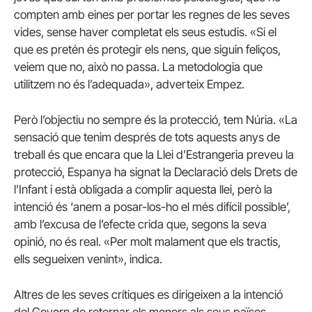
compten amb eines per portar les regnes de les seves
vides, sense haver completat els seus estudis.
«Si el
que es pretén és protegir els nens, que siguin feliços,
veiem que no, això no passa. La metodologia que
utilitzem no és l’adequada», adverteix Empez.
Però l’objectiu no sempre és la protecció, tem Núria.
«La
sensació que tenim després de tots aquests anys de
treball és que encara que la Llei d’Estrangeria preveu la
protecció, Espanya ha signat la Declaració dels Drets de
l’Infant i està obligada a complir aquesta llei, però la
intenció és ‘anem a posar-los-ho el més difícil possible’,
amb l’excusa de l’efecte crida que, segons la seva
opinió, no és real.
«Per molt malament que els tractis,
ells segueixen venint», indica.
Altres de les seves crítiques es dirigeixen ​​a la intenció
del Govern de retornar els menors als seus països,