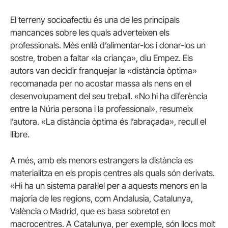
El terreny socioafectiu és una de les principals
mancances sobre les quals adverteixen els
professionals.
Més enllà d’alimentar-los i donar-los un
sostre, troben a faltar «la criança», diu Empez.
Els
autors van decidir franquejar la «distància òptima»
recomanada per no acostar massa als nens en el
desenvolupament del seu treball.
«No hi ha diferència
entre la Núria persona i la professional», resumeix
l’autora.
«La distància òptima és l’abraçada», recull el
llibre.
A més, amb els menors estrangers la distància es
materialitza en els propis centres als quals són derivats.
«Hi ha un sistema paral·lel per a aquests menors en la
majoria de les regions, com Andalusia, Catalunya,
València o Madrid, que es basa sobretot en
macrocentres. A Catalunya, per exemple, són llocs molt