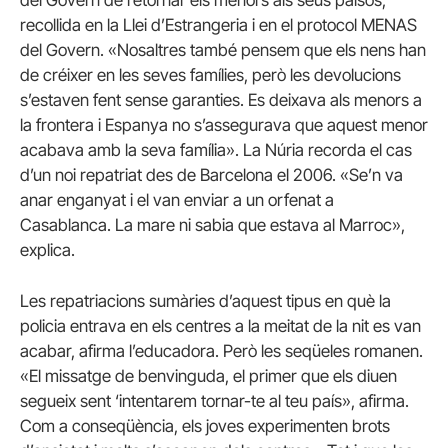
recollida en la Llei d’Estrangeria i en el protocol MENAS
del Govern.
«Nosaltres també pensem que els nens han
de créixer en les seves famílies, però les devolucions
s’estaven fent sense garanties. Es deixava als menors a
la frontera i Espanya no s’assegurava que aquest menor
acabava amb la seva família». La
Núria recorda el cas
d’un noi repatriat des de Barcelona el 2006. «Se’n va
anar enganyat i el van enviar a un orfenat a
Casablanca. La mare ni sabia que estava al Marroc»,
explica.
Les repatriacions sumàries d’aquest tipus en què la
policia entrava en els centres a la meitat de la nit es van
acabar, afirma l’educadora.
Però les seqüeles romanen.
«El missatge de benvinguda, el primer que els diuen
segueix sent ‘intentarem tornar-te al teu país», afirma.
Com a conseqüència, els joves experimenten brots