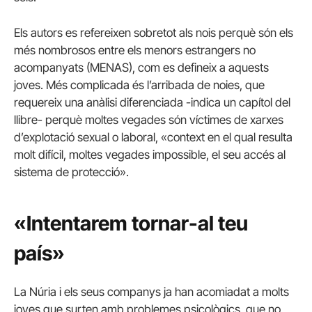
Els autors es refereixen sobretot als nois perquè són els
més nombrosos entre els menors estrangers no
acompanyats (MENAS), com es defineix a aquests
joves.
Més complicada és l’arribada de noies, que
requereix una anàlisi diferenciada -indica un capítol del
llibre- perquè moltes vegades són víctimes de xarxes
d’explotació sexual o laboral, «context en el qual resulta
molt difícil, moltes vegades impossible, el seu accés al
sistema de protecció».
«Intentarem tornar-al teu
país»
La Núria i els seus companys ja han acomiadat a molts
joves que surten amb problemes psicològics, que no