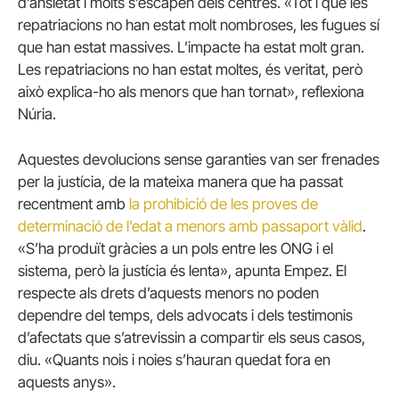
d’ansietat i molts s’escapen dels centres.
«Tot i que les
repatriacions no han estat molt nombroses, les fugues sí
que han estat massives. L’impacte ha estat molt gran.
Les repatriacions no han estat moltes, és veritat, però
això explica-ho als menors que han tornat», reflexiona
Núria.
Aquestes devolucions sense garanties van ser frenades
per la justícia, de la mateixa manera que ha passat
recentment amb
la prohibició de les proves de
determinació de l’edat a menors amb passaport vàlid
.
«S’ha produït gràcies a un pols entre les ONG i el
sistema, però la justícia és lenta», apunta Empez.
El
respecte als drets d’aquests menors no poden
dependre del temps, dels advocats i dels testimonis
d’afectats que s’atrevissin a compartir els seus casos,
diu.
«Quants nois i noies s’hauran quedat fora en
aquests anys».