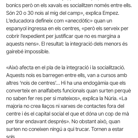
bonics però on els xavals es socialitzen només entre ells.
Són 20 o 30 nois al mig del camp», explica Empez.
L’educadora defineix com «anecdòtic» quan un
espanyol ingressa en els centres, «però els serveix per
cobrir l’expedient per justificar que no es margina a
aquests nens».
El resultat: la integració dels menors és
gairebé impossible.
«Això afecta en el pla de la integració i la socialització.
Aquests nois es barregen entre ells, van a cursos amb
altres ‘nois de centres’… Hi ha una endogàmia que els
converteix en analfabets funcionals quan surten perquè
no saben fer res per si mateixos», explica la Núria.
«La
majoria no crea llaços ni xarxes de contactes fora del
centre i és el capital social el que et dóna un cop de mà
per tirar endavant després».
No obstant això, quan
surten no coneixen ningú a qui trucar.
Tornen a estar
sols.