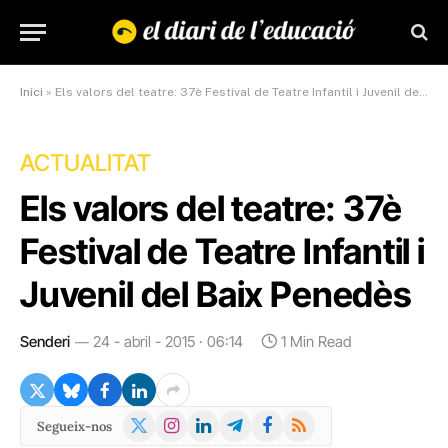
Inici
»
Els valors del teatre: 37è Festival de Teatre Infantil i Juvenil del Baix Penedès
ACTUALITAT
Els valors del teatre: 37è
Festival de Teatre Infantil i
Juvenil del Baix Penedès
Senderi
24 - abril - 2015 · 06:14
1 Min Read
X
Instagram
LinkedIn
Telegram
Facebook
RSS
Segueix-nos
(Twitter)