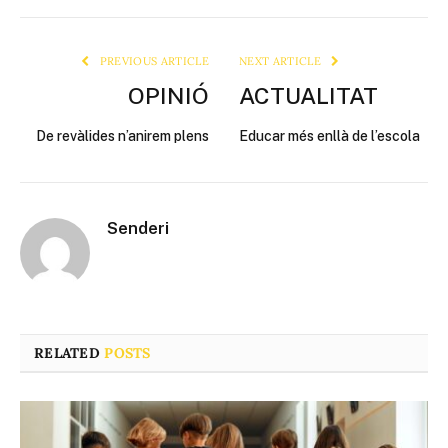
Link
PREVIOUS ARTICLE
NEXT ARTICLE
OPINIÓ
ACTUALITAT
De revàlides n’anirem plens
Educar més enllà de l’escola
Senderi
RELATED
POSTS