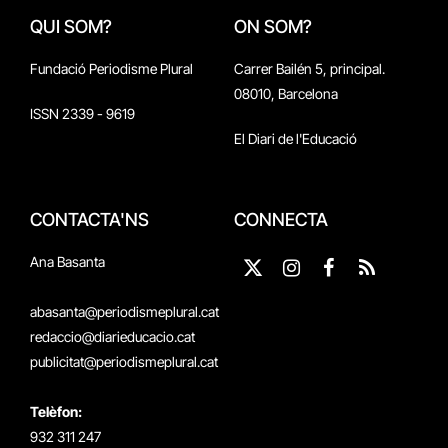
QUI SOM?
ON SOM?
Fundació Periodisme Plural
Carrer Bailén 5, principal.
08010, Barcelona
ISSN 2339 - 9619
El Diari de l'Educació
CONTACTA'NS
CONNECTA
Ana Basanta
X
Instagram
Facebook
RSS
(Twitter)
abasanta@periodismeplural.cat
redaccio@diarieducacio.cat
publicitat@periodismeplural.cat
Telèfon:
932 311 247