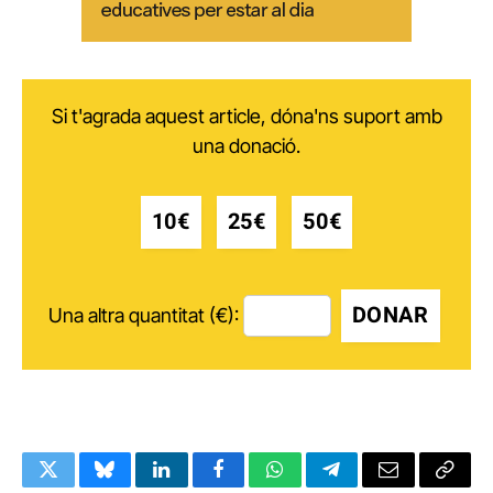
Si t'agrada aquest article, dóna'ns suport amb
una donació.
10€
25€
50€
DONAR
Una altra quantitat (€):
Twitter
Bluesky
LinkedIn
Facebook
WhatsApp
Telegram
Email
Copy