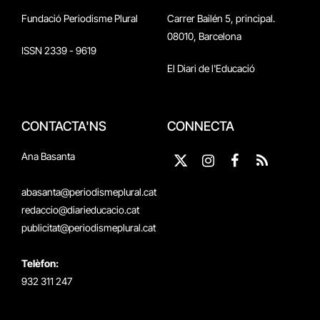
Fundació Periodisme Plural
Carrer Bailén 5, principal.
08010, Barcelona
ISSN 2339 - 9619
El Diari de l'Educació
CONTACTA'NS
CONNECTA
Ana Basanta
X
Instagram
Facebook
RSS
(Twitter)
abasanta@periodismeplural.cat
redaccio@diarieducacio.cat
publicitat@periodismeplural.cat
Telèfon:
932 311 247