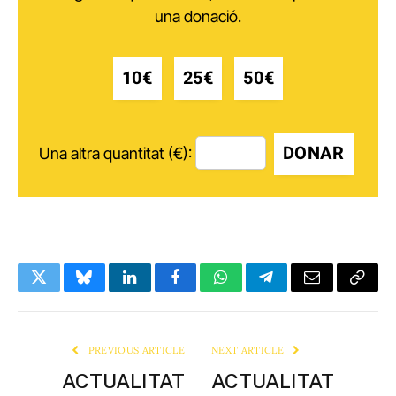
una donació.
10€
25€
50€
DONAR
Una altra quantitat (€):
Twitter
Bluesky
LinkedIn
Facebook
WhatsApp
Telegram
Email
Copy
Link
PREVIOUS ARTICLE
NEXT ARTICLE
ACTUALITAT
ACTUALITAT