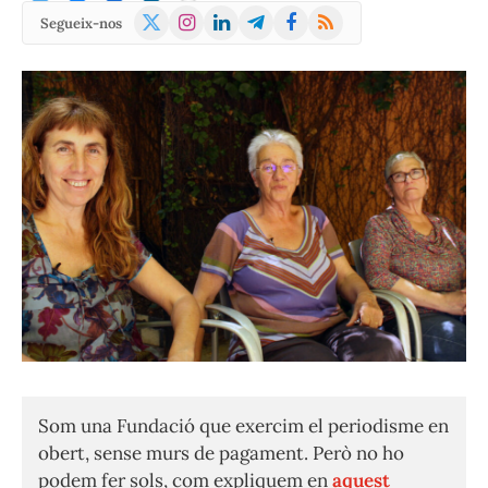
X
Instagram
LinkedIn
Telegram
Facebook
RSS
Segueix-nos
(Twitter)
Som una Fundació que exercim el periodisme en
obert, sense murs de pagament. Però no ho
podem fer sols, com expliquem en
aquest