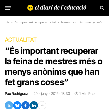
Inici
»
“És important recuperar la feina de mestres més o menys anònims que han fet grans coses”
ACTUALITAT
“És important recuperar
la feina de mestres més o
menys anònims que han
fet grans coses”
Pau Rodríguez
29 - juny - 2015 · 18:33
1 Min Read