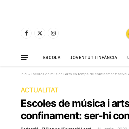
Facebook
X
Instagram
(Twitter)
ESCOLA
JOVENTUT I INFÀNCIA
Inici
»
Escoles de música i arts en temps de confinament: ser-hi
ACTUALITAT
Escoles de música i art
confinament: ser-hi co