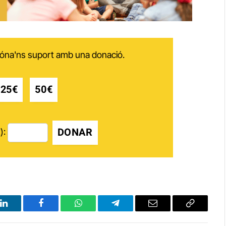
 dóna'ns suport amb una donació.
25€
50€
DONAR
):
LinkedIn
Facebook
WhatsApp
Telegram
Email
Copy