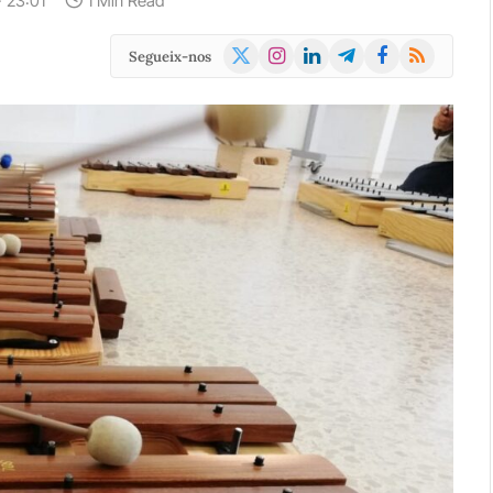
· 23:01
1 Min Read
X
Instagram
LinkedIn
Telegram
Facebook
RSS
Segueix-nos
(Twitter)