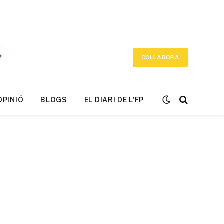
COL·LABORA
OPINIÓ
BLOGS
EL DIARI DE L’FP