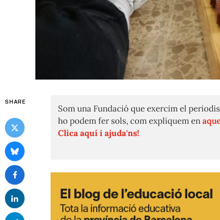
SHARE
Som una Fundació que exercim el periodis
ho podem fer sols, com expliquem en
aque
Clica aquí i ajuda'ns!