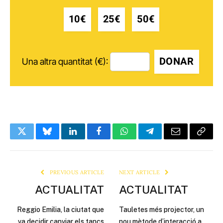
10€
25€
50€
DONAR
Una altra quantitat (€):
Twitter
Bluesky
LinkedIn
Facebook
WhatsApp
Telegram
Email
Copy
Link
PREVIOUS ARTICLE
NEXT ARTICLE
ACTUALITAT
ACTUALITAT
Reggio Emilia, la ciutat que
Tauletes més projector, un
va decidir canviar els tancs
nou mètode d’interacció a