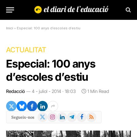
Inici
»
Especial: 100 anys d’escoles d’estiu
ACTUALITAT
Especial: 100 anys
d’escoles d’estiu
Redacció
4 - juliol - 2014 · 18:03
1 Min Read
X
Instagram
LinkedIn
Telegram
Facebook
RSS
Segueix-nos
(Twitter)