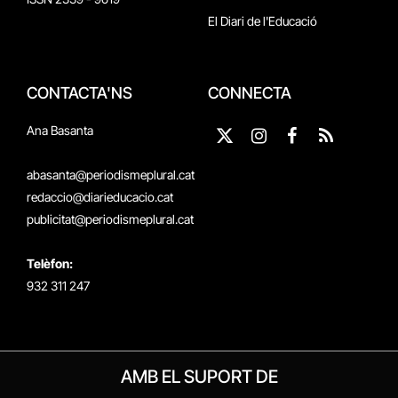
El Diari de l'Educació
CONTACTA'NS
CONNECTA
Ana Basanta
X
Instagram
Facebook
RSS
(Twitter)
abasanta@periodismeplural.cat
redaccio@diarieducacio.cat
publicitat@periodismeplural.cat
Telèfon:
932 311 247
AMB EL SUPORT DE