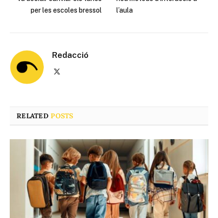
per les escoles bressol
l’aula
Redacció
X
(Twitter)
RELATED
POSTS