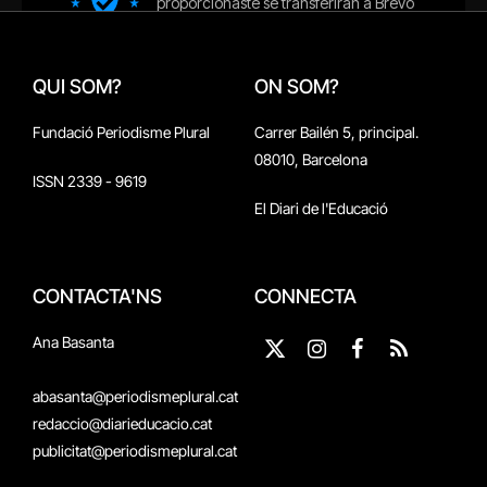
QUI SOM?
ON SOM?
Fundació Periodisme Plural
Carrer Bailén 5, principal.
08010, Barcelona
ISSN 2339 - 9619
El Diari de l'Educació
CONTACTA'NS
CONNECTA
Ana Basanta
X
Instagram
Facebook
RSS
(Twitter)
abasanta@periodismeplural.cat
redaccio@diarieducacio.cat
publicitat@periodismeplural.cat