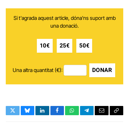
Si t'agrada aquest article, dóna'ns suport amb
una donació.
10€
25€
50€
DONAR
Una altra quantitat (€):
Twitter
Bluesky
LinkedIn
Facebook
WhatsApp
Telegram
Email
Copy
Link