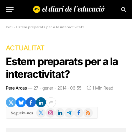
Inici
»
Estem preparats per a la interactivitat?
ACTUALITAT
Estem preparats per a la
interactivitat?
Pere Arcas
27 - gener - 2014 · 06:55
1 Min Read
X
Instagram
LinkedIn
Telegram
Facebook
RSS
Segueix-nos
(Twitter)