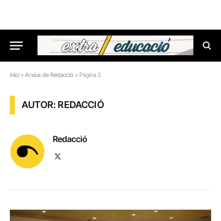
Inici
»
Arxius de Redacció
»
Pàgina 2
AUTOR: REDACCIÓ
Redacció
X
(Twitter)