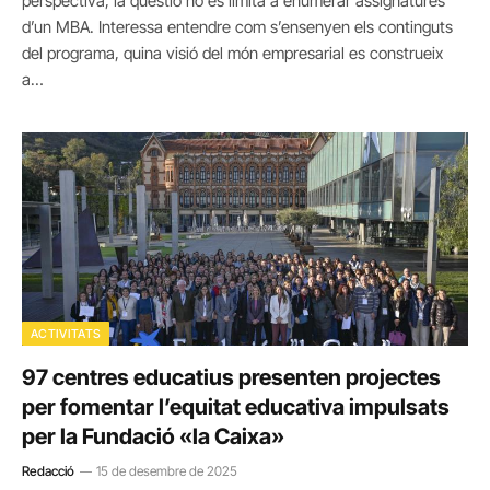
perspectiva, la qüestió no es limita a enumerar assignatures
d’un MBA. Interessa entendre com s’ensenyen els continguts
del programa, quina visió del món empresarial es construeix
a…
ACTIVITATS
97 centres educatius presenten projectes
per fomentar l’equitat educativa impulsats
per la Fundació «la Caixa»
Redacció
15 de desembre de 2025