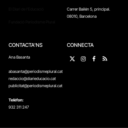
El Diari de l'Educació
Carrer Bailén 5, principal.
08010, Barcelona
Fundació Periodisme Plural
CONTACTA'NS
CONNECTA
Ana Basanta
X
Instagram
Facebook
RSS
(Twitter)
abasanta@periodismeplural.cat
redaccio@diarieducacio.cat
publicitat@periodismeplural.cat
Telèfon:
932 311 247