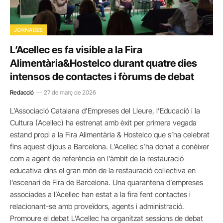
JORNADES
L’Acellec es fa visible a la Fira
Alimentària&Hostelco durant quatre dies
intensos de contactes i fòrums de debat
Redacció
27 de març de 2026
L’Associació Catalana d’Empreses del Lleure, l’Educació i la
Cultura (Acellec) ha estrenat amb èxit per primera vegada
estand propi a la Fira Alimentària & Hostelco que s’ha celebrat
fins aquest dijous a Barcelona. L’Acellec s’ha donat a conèixer
com a agent de referència en l’àmbit de la restauració
educativa dins el gran món de la restauració col·lectiva en
l’escenari de Fira de Barcelona. Una quarantena d’empreses
associades a l’Acellec han estat a la fira fent contactes i
relacionant-se amb proveïdors, agents i administració.
Promoure el debat L’Acellec ha organitzat sessions de debat