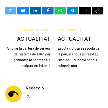
Twitter
Bluesky
LinkedIn
Facebook
WhatsApp
Telegram
Email
Copy
Link
PREVIOUS ARTICLE
NEXT ARTICLE
ACTUALITAT
ACTUALITAT
Ampliar la cartera de serveis
Escola inclusiva i escola per
del sistema de salut per
la pau, els nous llibres d’El
combatre la pobresa i la
Diari de l’Educació per als
desigualtat infantil
subscriptors
Redacció
X
(Twitter)