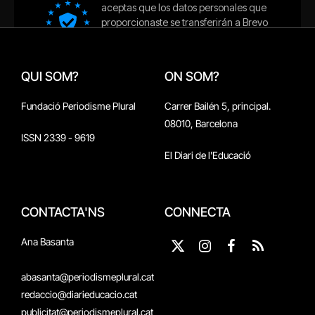
QUI SOM?
ON SOM?
Fundació Periodisme Plural
Carrer Bailén 5, principal.
08010, Barcelona
ISSN 2339 - 9619
El Diari de l'Educació
CONTACTA'NS
CONNECTA
Ana Basanta
X
Instagram
Facebook
RSS
(Twitter)
abasanta@periodismeplural.cat
redaccio@diarieducacio.cat
publicitat@periodismeplural.cat