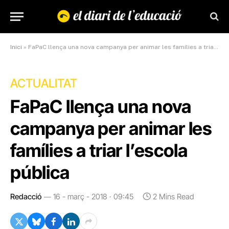
Inici
»
FaPaC llença una nova campanya per animar les famílies a triar l’escola pública
ACTUALITAT
FaPaC llença una nova
campanya per animar les
famílies a triar l’escola
pública
Redacció
16 - març - 2018 · 09:45
2 Mins Read