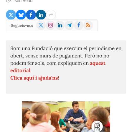
1 Min Read
X
Instagram
LinkedIn
Telegram
Facebook
RSS
Segueix-nos
(Twitter)
Som una Fundació que exercim el periodisme en
obert, sense murs de pagament. Però no ho
podem fer sols, com expliquem en
aquest
editorial.
Clica aquí i ajuda'ns!