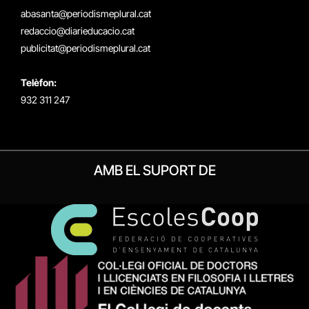
(Twitter)
abasanta@periodismeplural.cat
redaccio@diarieducacio.cat
publicitat@periodismeplural.cat
Telèfon:
932 311 247
AMB EL SUPORT DE