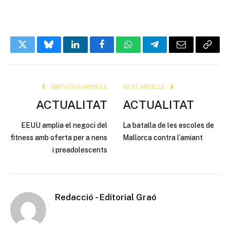
Twitter
Bluesky
LinkedIn
Facebook
WhatsApp
Telegram
Email
Copy
Link
PREVIOUS ARTICLE
NEXT ARTICLE
ACTUALITAT
ACTUALITAT
EEUU amplia el negoci del
La batalla de les escoles de
fitness amb oferta per a nens
Mallorca contra l’amiant
i preadolescents
Redacció - Editorial Graó