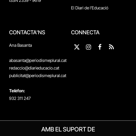
ISSN 2339 - 9619
El Diari de l'Educació
CONTACTA'NS
CONNECTA
Ana Basanta
X
Instagram
Facebook
RSS
(Twitter)
abasanta@periodismeplural.cat
redaccio@diarieducacio.cat
publicitat@periodismeplural.cat
Telèfon:
932 311 247
AMB EL SUPORT DE