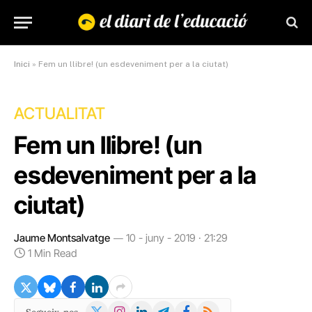
Inici
»
Fem un llibre! (un esdeveniment per a la ciutat)
ACTUALITAT
Fem un llibre! (un
esdeveniment per a la
ciutat)
Jaume Montsalvatge
10 - juny - 2019 · 21:29
1 Min Read
X
Instagram
LinkedIn
Telegram
Facebook
RSS