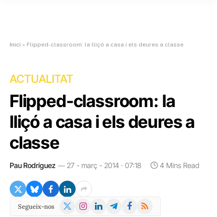
Inici
»
Flipped-classroom: la lliçó a casa i els deures a classe
ACTUALITAT
Flipped-classroom: la
lliçó a casa i els deures a
classe
Pau Rodríguez
27 - març - 2014 · 07:18
4 Mins Read
X
Instagram
LinkedIn
Telegram
Facebook
RSS
Segueix-nos
(Twitter)