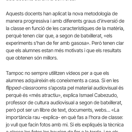
Aquests docents han aplicat la nova metodologia de
manera progressiva i amb diferents graus d’
inversió
de
la classe en funció de les característiques de la matèria,
perquè tenen clar que, a segon de batxillerat, «els
experiments s’han de fer amb gasosa». Però tenen clar
que els alumnes estan més motivats i que els resultats
que obtenen són millors.
Tampoc no sempre utilitzen vídeos per a que els
alumnes adquireixin els coneixments a casa. Si en les
flipped-classrooms
s’aposta pel material audiovisual és
perquè és «més atractiu», explica Ismael Cabezudo,
professor de cultura audiovisual a segon de batxillerat,
però pot ser un llibre de text, documents, webs… «La
importància rau -explica- en què fas a l’hora de classe:
jo vull que facin fotos amb mi. Si els expliqués la tècnica
a classe les fotos les haurien de fer a la tarda, i no els