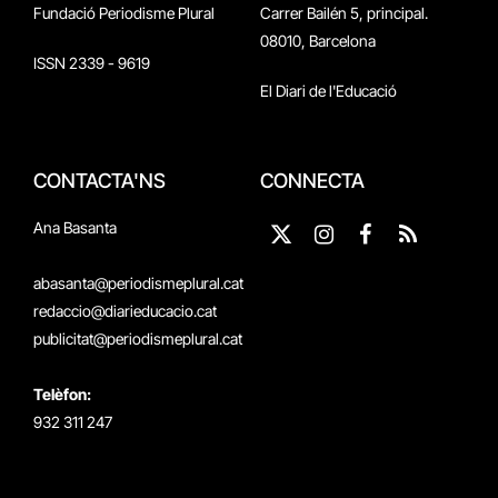
Fundació Periodisme Plural
Carrer Bailén 5, principal.
08010, Barcelona
ISSN 2339 - 9619
El Diari de l'Educació
CONTACTA'NS
CONNECTA
Ana Basanta
X
Instagram
Facebook
RSS
(Twitter)
abasanta@periodismeplural.cat
redaccio@diarieducacio.cat
publicitat@periodismeplural.cat
Telèfon:
932 311 247