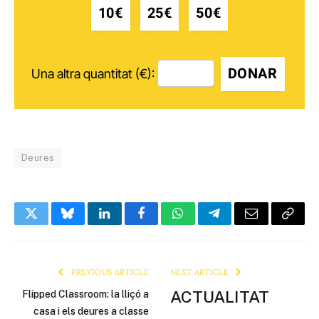
10€
25€
50€
DONAR
Una altra quantitat (€):
Deures
Twitter
Bluesky
LinkedIn
Facebook
WhatsApp
Telegram
Email
Copy
Link
PREVIOUS ARTICLE
NEXT ARTICLE
ACTUALITAT
Flipped Classroom: la lliçó a
casa i els deures a classe