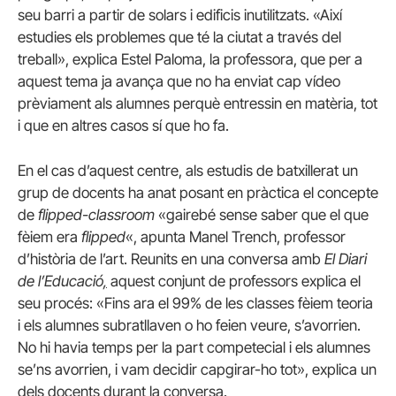
seu barri a partir de solars i edificis inutilitzats. «Així
estudies els problemes que té la ciutat a través del
treball», explica Estel Paloma, la professora, que per a
aquest tema ja avança que no ha enviat cap vídeo
prèviament als alumnes perquè entressin en matèria, tot
i que en altres casos sí que ho fa.
En el cas d’aquest centre, als estudis de batxillerat un
grup de docents ha anat posant en pràctica el concepte
de
flipped-classroom
«gairebé sense saber que el que
fèiem era
flipped
«, apunta Manel Trench, professor
d’història de l’art. Reunits en una conversa amb
El Diari
de l’Educació
,
aquest conjunt de professors explica el
seu procés: «Fins ara el 99% de les classes fèiem teoria
i els alumnes subratllaven o ho feien veure, s’avorrien.
No hi havia temps per la part competecial i els alumnes
se’ns avorrien, i vam decidir capgirar-ho tot», explica un
dels docents durant la conversa.