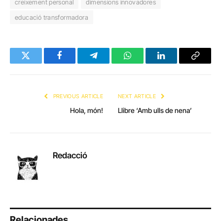
creixement personal
dimensions innovadores
educació transformadora
Twitter
Facebook
Telegram
WhatsApp
LinkedIn
Copy
Link
PREVIOUS ARTICLE
NEXT ARTICLE
Hola, món!
Llibre ‘Amb ulls de nena’
Redacció
Relacionades