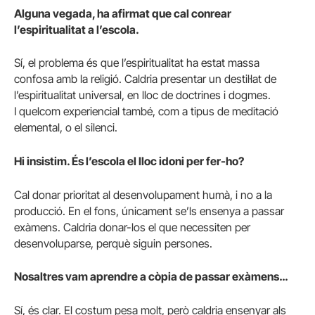
Alguna vegada, ha afirmat que cal conrear
l’espiritualitat a l’escola.
Sí, el problema és que l’espiritualitat ha estat massa
confosa amb la religió. Caldria presentar un destil·lat de
l’espiritualitat universal, en lloc de doctrines i dogmes.
I quelcom experiencial també, com a tipus de meditació
elemental, o el silenci.
Hi insistim. És l’escola el lloc
idoni per fer-ho?
Cal donar prioritat al desenvolupament humà, i no a la
producció. En el fons, únicament se’ls ensenya a passar
exàmens. Caldria donar-los el que necessiten per
desenvoluparse, perquè siguin persones.
Nosaltres vam aprendre a còpia de passar exàmens…
Sí, és clar. El costum pesa molt, però caldria ensenyar als