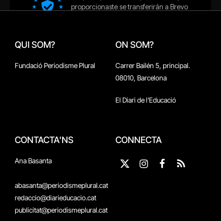
QUI SOM?
ON SOM?
Fundació Periodisme Plural
Carrer Bailén 5, principal.
08010, Barcelona
El Diari de l'Educació
CONTACTA'NS
CONNECTA
Ana Basanta
X
Instagram
Facebook
RSS
(Twitter)
abasanta@periodismeplural.cat
redaccio@diarieducacio.cat
publicitat@periodismeplural.cat