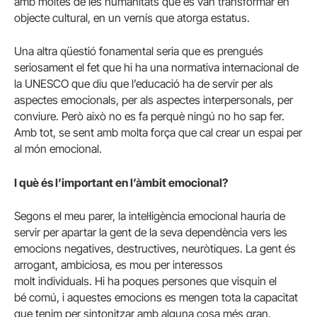
amb moltes de les humanitats que es van transformar en
objecte cultural, en un vernís que atorga estatus.
Una altra qüestió fonamental seria que es prengués
seriosament el fet que hi ha una normativa internacional de
la UNESCO que diu que l’educació ha de servir per als
aspectes emocionals, per als aspectes interpersonals, per
conviure. Però això no es fa perquè ningú no ho sap fer.
Amb tot, se sent amb molta força que cal crear un espai per
al món emocional.
I què és l’important en l’àmbit emocional?
Segons el meu parer, la intel·ligència emocional hauria de
servir per apartar la gent de la seva dependència vers les
emocions negatives, destructives, neuròtiques. La gent és
arrogant, ambiciosa, es mou per interessos
molt individuals. Hi ha poques persones que visquin el
bé comú, i aquestes emocions es mengen tota la capacitat
que tenim per sintonitzar amb alguna cosa més gran.