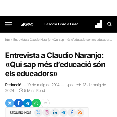
Inici
»
Entrevista a Claudio Naranjo: «Qui sap més d’educació són els educadors»
Entrevista a Claudio Naranjo:
«Qui sap més d’educació són
els educadors»
Redacció
19 de maig de 2014
Updated:
13 de maig de
2024
5 Mins Read
X
Instagram
LinkedIn
Telegram
Facebook
RSS
SEGUEIX-NOS
(Twitter)