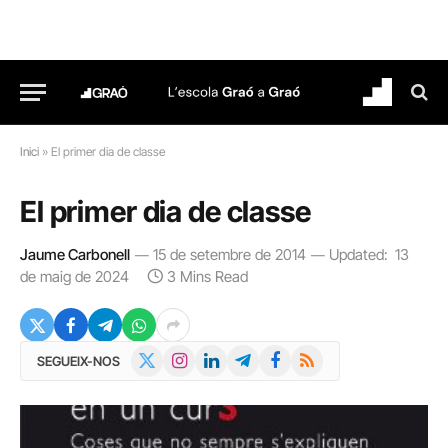
Inici
»
El primer dia de classe
El primer dia de classe
Jaume Carbonell
15 de setembre de 2014
Updated:
13
de maig de 2024
3 Mins Read
X
Instagram
LinkedIn
Telegram
Facebook
RSS
SEGUEIX-NOS
(Twitter)