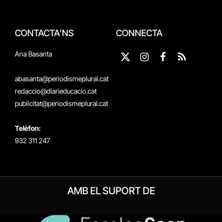
CONTACTA'NS
CONNECTA
Ana Basanta
X
Instagram
Facebook
RSS
(Twitter)
abasanta@periodismeplural.cat
redaccio@diarieducacio.cat
publicitat@periodismeplural.cat
Telèfon:
932 311 247
AMB EL SUPORT DE