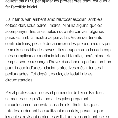
aquest dia a P3, per ajudar les professores d’aquest curs a
fer l’acollida inicial.
Els infants van arribant amb l’autocar escolar i amb els
cotxes dels seus pares i mares. N’hi ha alguns que els
acompanyen fins a les aules i que intercanvien algunes
paraules amb la mestra de parvulari. Viuen sentiments
contradictoris, perquè desapareixen les preocupacions per
tenir els seus fills i les seves filles ocupats amb la cada cop
més complicada conciliació laboral i familiar, però, al mateix
temps, senten recança d’haver d’acabar un període on han
pogut gaudir d’unes relacions afectives més intenses i
perllongades. Tot depèn, és clar, de l’edat i de les
circumstàncies.
Per al professorat, no és el primer dia de feina. Fa dues
setmanes que ja s’ha posat les piles preparant
minuciosament aquesta jornada, distribuint tasques i
tutories, ordenant i actualitzant materials, posant a punt
les aules, revisant projectes vells i nous, coordinant-se en