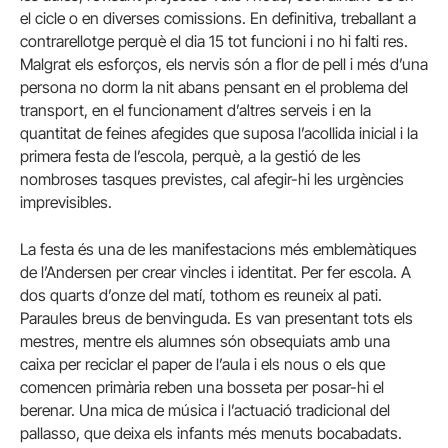
el cicle o en diverses comissions. En definitiva, treballant a
contrarellotge perquè el dia 15 tot funcioni i no hi falti res.
Malgrat els esforços, els nervis són a flor de pell i més d’una
persona no dorm la nit abans pensant en el problema del
transport, en el funcionament d’altres serveis i en la
quantitat de feines afegides que suposa l’acollida inicial i la
primera festa de l’escola, perquè, a la gestió de les
nombroses tasques previstes, cal afegir-hi les urgències
imprevisibles.
La festa és una de les manifestacions més emblemàtiques
de l’Andersen per crear vincles i identitat. Per fer escola. A
dos quarts d’onze del matí, tothom es reuneix al pati.
Paraules breus de benvinguda. Es van presentant tots els
mestres, mentre els alumnes són obsequiats amb una
caixa per reciclar el paper de l’aula i els nous o els que
comencen primària reben una bosseta per posar-hi el
berenar. Una mica de música i l’actuació tradicional del
pallasso, que deixa els infants més menuts bocabadats.