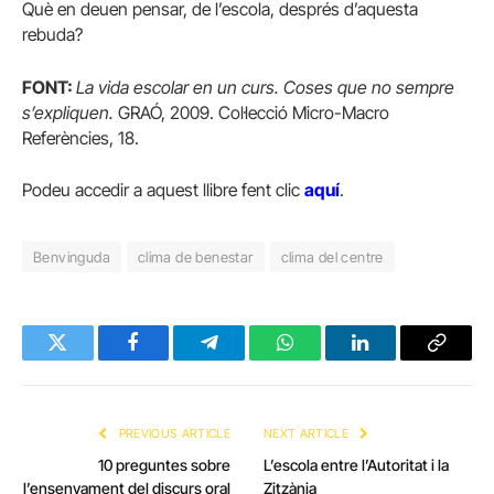
Què en deuen pensar, de l’escola, després d’aquesta
rebuda?
FONT:
La vida escolar en un curs. Coses que no sempre
s’expliquen.
GRAÓ, 2009. Col·lecció Micro-Macro
Referències, 18.
Podeu accedir a aquest llibre fent clic
aquí
.
Benvinguda
clima de benestar
clima del centre
Twitter
Facebook
Telegram
WhatsApp
LinkedIn
Copy
Link
PREVIOUS ARTICLE
NEXT ARTICLE
10 preguntes sobre
L’escola entre l’Autoritat i la
l’ensenyament del discurs oral
Zitzània