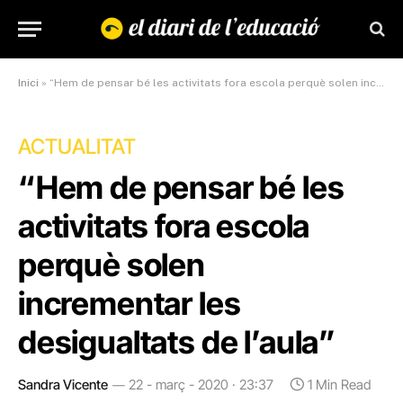
Inici
»
“Hem de pensar bé les activitats fora escola perquè solen incrementar les desigualtats de l’aula”
ACTUALITAT
“Hem de pensar bé les
activitats fora escola
perquè solen
incrementar les
desigualtats de l’aula”
Sandra Vicente
22 - març - 2020 · 23:37
1 Min Read