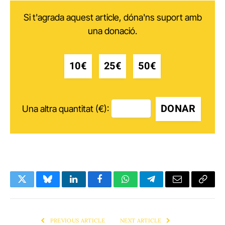
Si t'agrada aquest article, dóna'ns suport amb
una donació.
10€
25€
50€
DONAR
Una altra quantitat (€):
Twitter
Bluesky
LinkedIn
Facebook
WhatsApp
Telegram
Email
Copy
Link
PREVIOUS ARTICLE
NEXT ARTICLE