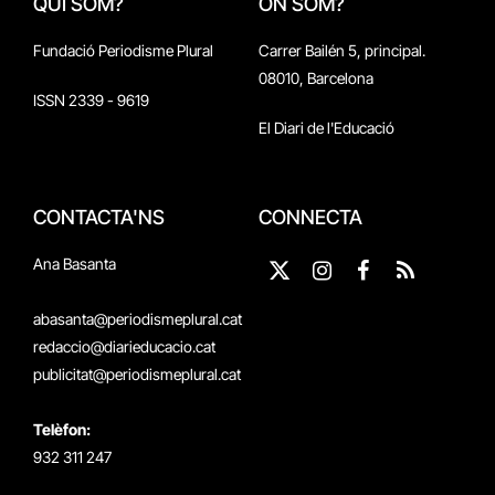
QUI SOM?
ON SOM?
Fundació Periodisme Plural
Carrer Bailén 5, principal.
08010, Barcelona
ISSN 2339 - 9619
El Diari de l'Educació
CONTACTA'NS
CONNECTA
Ana Basanta
X
Instagram
Facebook
RSS
(Twitter)
abasanta@periodismeplural.cat
redaccio@diarieducacio.cat
publicitat@periodismeplural.cat
Telèfon:
932 311 247