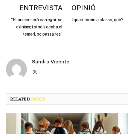
ENTREVISTA
OPINIÓ
“El primer serà carregar-se
I quan tornin a classe, què?
d’ànims; i si no s’acaba el
temari, no passa res”
Sandra Vicente
X
(Twitter)
RELATED
POSTS