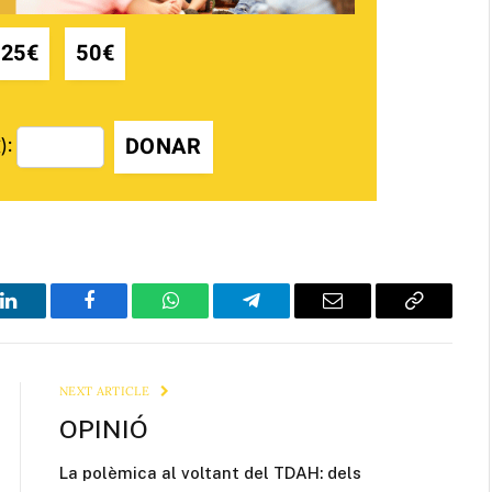
25€
50€
DONAR
):
LinkedIn
Facebook
WhatsApp
Telegram
Email
Copy
Link
NEXT ARTICLE
OPINIÓ
La polèmica al voltant del TDAH: dels