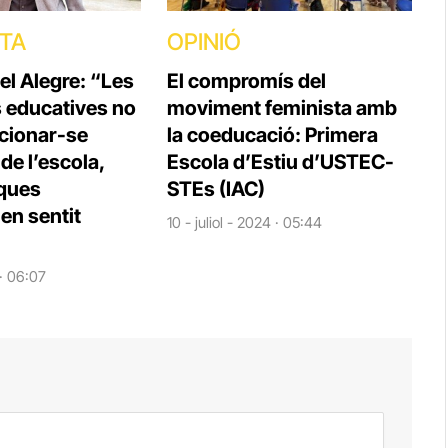
STA
OPINIÓ
el Alegre: “Les
El compromís del
s educatives no
moviment feminista amb
cionar-se
la coeducació: Primera
e l’escola,
Escola d’Estiu d’USTEC-
iques
STEs (IAC)
en sentit
10 - juliol - 2024 · 05:44
 · 06:07