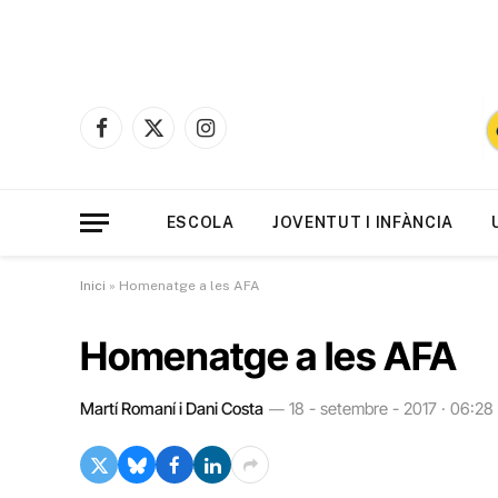
Facebook
X
Instagram
(Twitter)
ESCOLA
JOVENTUT I INFÀNCIA
Inici
»
Homenatge a les AFA
Homenatge a les AFA
Martí Romaní i Dani Costa
18 - setembre - 2017 · 06:28