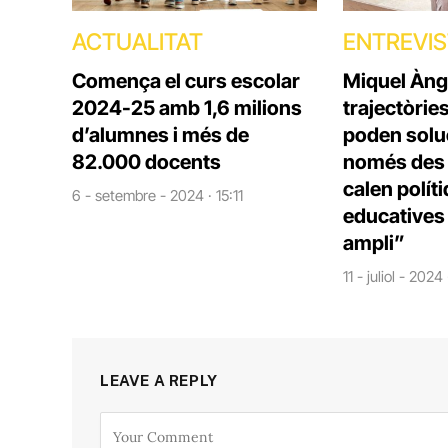
ACTUALITAT
ENTREVI
Comença el curs escolar
Miquel Àng
2024-25 amb 1,6 milions
trajectòrie
d’alumnes i més de
poden solu
82.000 docents
només des d
calen polít
6 - setembre - 2024 · 15:11
educatives 
ampli”
11 - juliol - 2024
LEAVE A REPLY