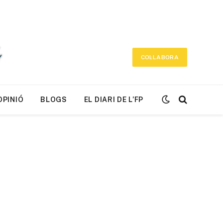
COL·LABORA
OPINIÓ
BLOGS
EL DIARI DE L’FP