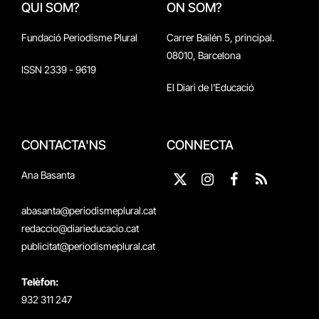
QUI SOM?
ON SOM?
Fundació Periodisme Plural
Carrer Bailén 5, principal.
08010, Barcelona
ISSN 2339 - 9619
El Diari de l'Educació
CONTACTA'NS
CONNECTA
Ana Basanta
X
Instagram
Facebook
RSS
(Twitter)
abasanta@periodismeplural.cat
redaccio@diarieducacio.cat
publicitat@periodismeplural.cat
Telèfon:
932 311 247