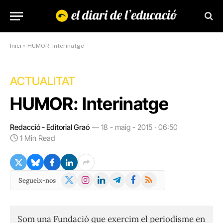
Inici
»
HUMOR: Interinatge
ACTUALITAT
HUMOR: Interinatge
Redacció - Editorial Graó
18 - maig - 2015 · 06:50
1 Min Read
X
Instagram
LinkedIn
Telegram
Facebook
RSS
Segueix-nos
(Twitter)
Som una Fundació que exercim el periodisme en