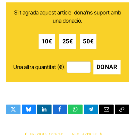
Si t'agrada aquest article, dóna'ns suport amb
una donació.
10€
25€
50€
DONAR
Una altra quantitat (€):
Twitter
Bluesky
LinkedIn
Facebook
WhatsApp
Telegram
Email
Copy
Link
PREVIOUS ARTICLE
NEXT ARTICLE