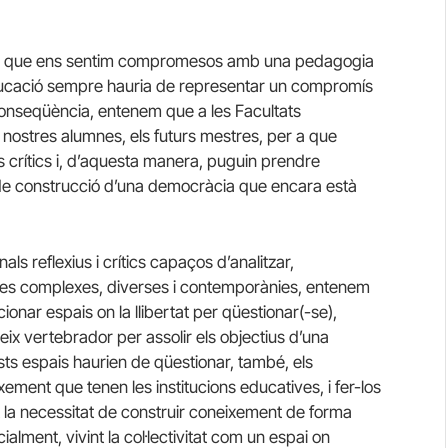
 i que ens sentim compromesos amb una pedagogia
educació sempre hauria de representar un compromís
onseqüència, entenem que a les Facultats
 nostres alumnes, els futurs mestres, per a que
 crítics i, d’aquesta manera, puguin prendre
 de construcció d’una democràcia que encara està
ls reflexius i crítics capaços d’analitzar,
ives complexes, diverses i contemporànies, entenem
onar espais on la llibertat per qüestionar(-se),
 eix vertebrador per assolir els objectius d’una
s espais haurien de qüestionar, també, els
ement que tenen les institucions educatives, i fer-los
t la necessitat de construir coneixement de forma
alment, vivint la col·lectivitat com un espai on