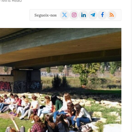
5 Mins Read
X
Instagram
LinkedIn
Telegram
Facebook
RSS
Segueix-nos
(Twitter)