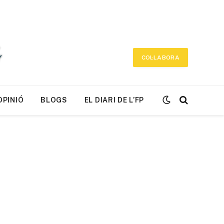
COL·LABORA
OPINIÓ
BLOGS
EL DIARI DE L’FP