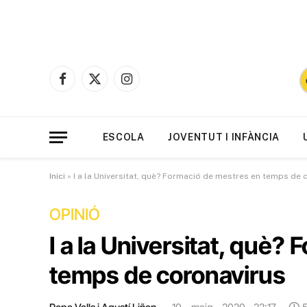
Facebook
X
Instagram
(Twitter)
ESCOLA
JOVENTUT I INFÀNCIA
Inici
»
I a la Universitat, què? Formació de mestres en temps de 
OPINIÓ
I a la Universitat, què?
temps de coronavirus