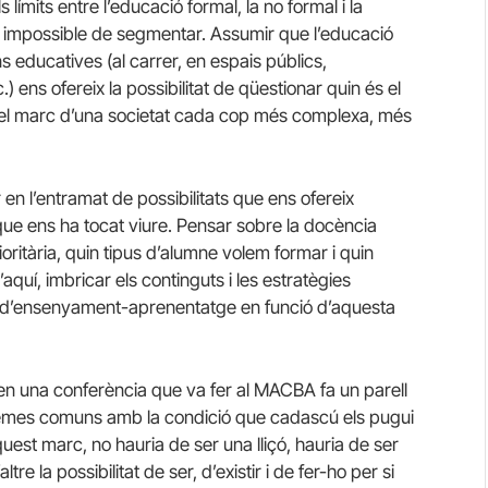
ímits entre l’educació formal, la no formal i la
s impossible de segmentar. Assumir que l’educació
s educatives (al carrer, en espais públics,
) ens ofereix la possibilitat de qüestionar quin és el
en el marc d’una societat cada cop més complexa, més
n l’entramat de possibilitats que ens ofereix
s que ens ha tocat viure. Pensar sobre la docència
ioritària, quin tipus d’alumne volem formar i quin
’aquí, imbricar els continguts i les estratègies
s d’ensenyament-aprenentatge en funció d’aquesta
en una conferència que va fer al MACBA fa un parell
blemes comuns amb la condició que cadascú els pugui
uest marc, no hauria de ser una lliçó, hauria de ser
re la possibilitat de ser, d’existir i de fer-ho per si