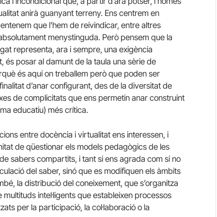
ca i incondicional que, a partir d’ara potser, i només
tualitat anirà guanyant terreny. Ens centrem en
ntenem que l’hem de reivindicar, entre altres
tà absolutament menystinguda. Però pensem que la
egat representa, ara i sempre, una exigència
nt, és posar al damunt de la taula una sèrie de
perquè és aquí on treballem però que poden ser
inalitat d’anar configurant, des de la diversitat de
xes de complicitats que ens permetin anar construint
ema educatiu) més crítica.
ions entre docència i virtualitat ens interessen, i
nitat de qüestionar els models pedagògics de les
 de sabers compartits, i tant si ens agrada com si no
ulació del saber, sinó que es modifiquen els àmbits
mbé, la distribució del coneixement, que s’organitza
 de multituds intel·ligents que estableixen processos
ts per la participació, la col·laboració o la