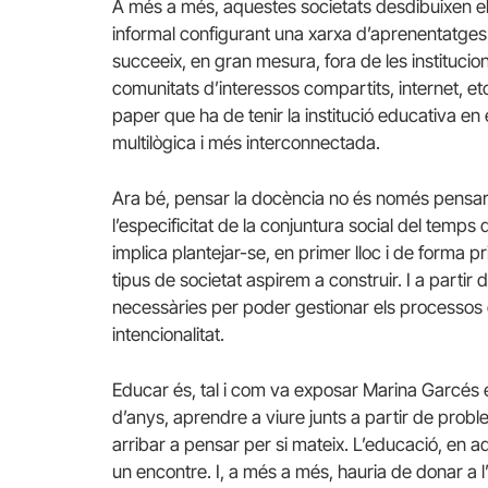
A més a més, aquestes societats desdibuixen els l
informal configurant una xarxa d’aprenentatge
succeeix, en gran mesura, fora de les institucion
comunitats d’interessos compartits, internet, etc.
paper que ha de tenir la institució educativa 
multilògica i més interconnectada.
Ara bé, pensar la docència no és només pensar e
l’especificitat de la conjuntura social del temp
implica plantejar-se, en primer lloc i de forma pr
tipus de societat aspirem a construir. I a partir d
necessàries per poder gestionar els processo
intencionalitat.
Educar és, tal i com va exposar Marina Garcés 
d’anys, aprendre a viure junts a partir de pro
arribar a pensar per si mateix. L’educació, en aq
un encontre. I, a més a més, hauria de donar a l’alt