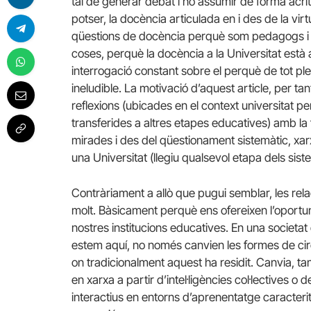
tal de generar debat i no assumir de forma acríti
potser, la docència articulada en i des de la vir
qüestions de docència perquè som pedagogs i e
coses, perquè la docència a la Universitat es
interrogació constant sobre el perquè de tot pl
ineludible. La motivació d’aquest article, per ta
reflexions (ubicades en el context universitat 
transferides a altres etapes educatives) amb la f
mirades i des del qüestionament sistemàtic, xar
una Universitat (llegiu qualsevol etapa dels sist
Contràriament a allò que pugui semblar, les relac
molt. Bàsicament perquè ens ofereixen l’oportu
nostres institucions educatives. En una societat
estem aquí, no només canvien les formes de circ
on tradicionalment aquest ha residit. Canvia, ta
en xarxa a partir d’intel·ligències col·lectives o
interactius en entorns d’aprenentatge caracteritza