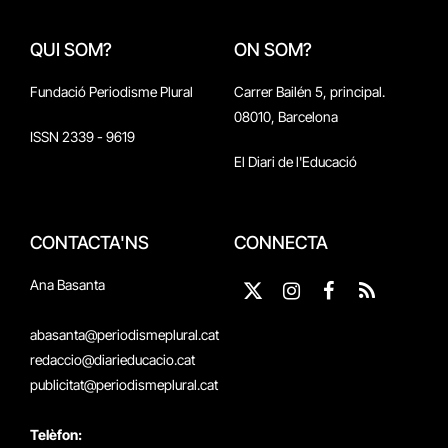
QUI SOM?
ON SOM?
Fundació Periodisme Plural
Carrer Bailén 5, principal.
08010, Barcelona
ISSN 2339 - 9619
El Diari de l'Educació
CONTACTA'NS
CONNECTA
Ana Basanta
X
Instagram
Facebook
RSS
(Twitter)
abasanta@periodismeplural.cat
redaccio@diarieducacio.cat
publicitat@periodismeplural.cat
Telèfon: