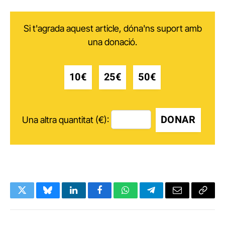
Si t'agrada aquest article, dóna'ns suport amb
una donació.
10€
25€
50€
DONAR
Una altra quantitat (€):
Twitter
Bluesky
LinkedIn
Facebook
WhatsApp
Telegram
Email
Copy
Link