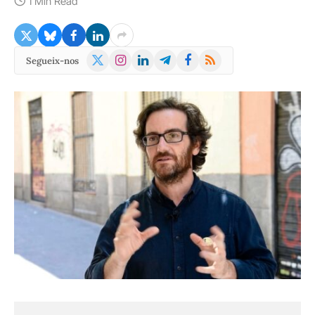
1 Min Read
X
Instagram
LinkedIn
Telegram
Facebook
RSS
Segueix-nos
(Twitter)