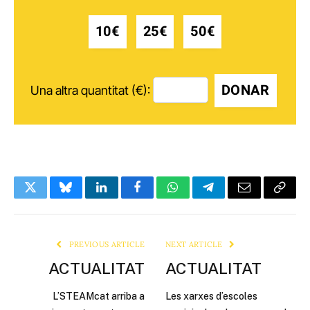
10€
25€
50€
DONAR
Una altra quantitat (€):
Twitter
Bluesky
LinkedIn
Facebook
WhatsApp
Telegram
Email
Copy
Link
PREVIOUS ARTICLE
NEXT ARTICLE
ACTUALITAT
ACTUALITAT
L’STEAMcat arriba a
Les xarxes d’escoles