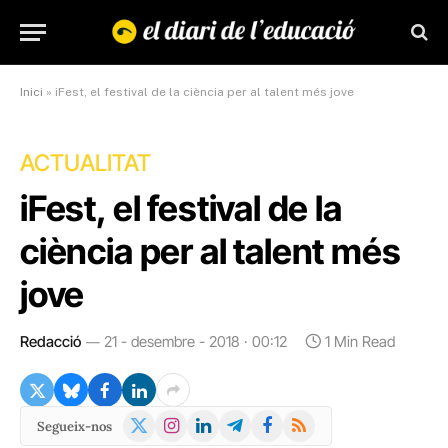
Inici
»
iFest, el festival de la ciència per al talent més jove
ACTUALITAT
iFest, el festival de la
ciència per al talent més
jove
Redacció
21 - desembre - 2018 · 00:12
1 Min Read
X
Instagram
LinkedIn
Telegram
Facebook
RSS
Segueix-nos
(Twitter)