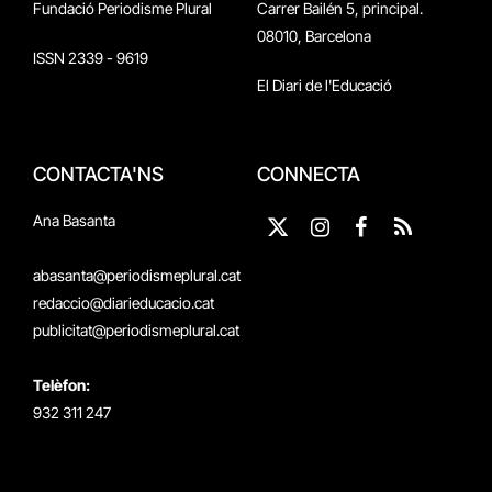
Fundació Periodisme Plural
Carrer Bailén 5, principal.
08010, Barcelona
ISSN 2339 - 9619
El Diari de l'Educació
CONTACTA'NS
CONNECTA
Ana Basanta
X
Instagram
Facebook
RSS
(Twitter)
abasanta@periodismeplural.cat
redaccio@diarieducacio.cat
publicitat@periodismeplural.cat
Telèfon:
932 311 247