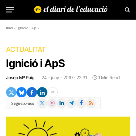
Inici
»
Ignició i ApS
ACTUALITAT
Ignició i ApS
Josep Mª Puig
24 - juny - 2019 · 22:31
1 Min Read
X
Instagram
LinkedIn
Telegram
Facebook
RSS
Segueix-nos
(Twitter)