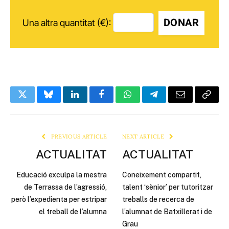
DONAR
Una altra quantitat (€):
Twitter
Bluesky
LinkedIn
Facebook
WhatsApp
Telegram
Email
Copy
Link
PREVIOUS ARTICLE
NEXT ARTICLE
ACTUALITAT
ACTUALITAT
Educació exculpa la mestra
Coneixement compartit,
de Terrassa de l’agressió,
talent ‘sènior’ per tutoritzar
però l’expedienta per estripar
treballs de recerca de
el treball de l’alumna
l’alumnat de Batxillerat i de
Grau