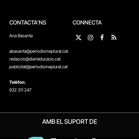
CONTACTA'NS
CONNECTA
Ana Basanta
X
Instagram
Facebook
RSS
(Twitter)
abasanta@periodismeplural.cat
redaccio@diarieducacio.cat
publicitat@periodismeplural.cat
Telèfon:
932 311 247
AMB EL SUPORT DE