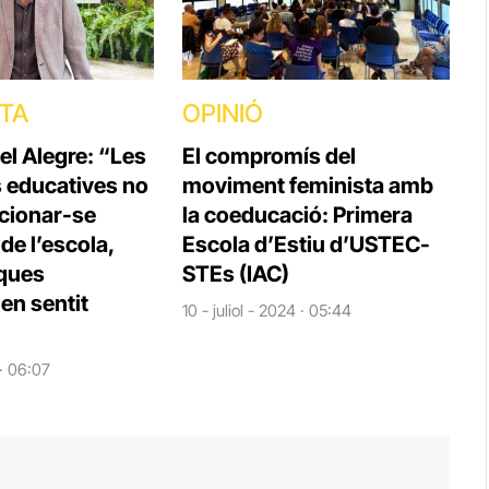
STA
OPINIÓ
el Alegre: “Les
El compromís del
s educatives no
moviment feminista amb
cionar-se
la coeducació: Primera
e l’escola,
Escola d’Estiu d’USTEC-
iques
STEs (IAC)
en sentit
10 - juliol - 2024 · 05:44
 · 06:07