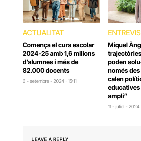
ACTUALITAT
ENTREVI
Comença el curs escolar
Miquel Àng
2024-25 amb 1,6 milions
trajectòrie
d’alumnes i més de
poden solu
82.000 docents
només des d
calen polít
6 - setembre - 2024 · 15:11
educatives 
ampli”
11 - juliol - 2024
LEAVE A REPLY