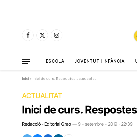
Facebook
X
Instagram
(Twitter)
ESCOLA
JOVENTUT I INFÀNCIA
Inici
»
Inici de curs. Respostes saludables
ACTUALITAT
Inici de curs. Resposte
Redacció - Editorial Graó
9 - setembre - 2019 · 22:39