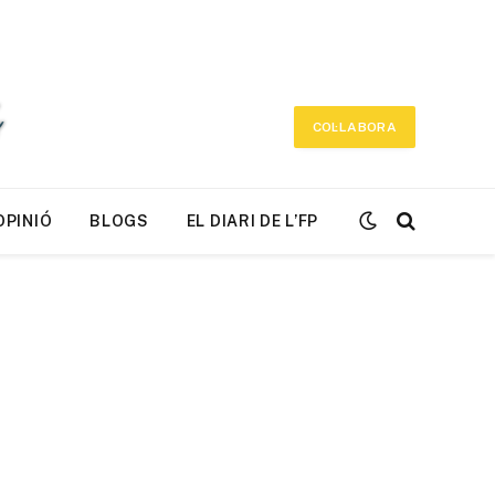
COL·LABORA
OPINIÓ
BLOGS
EL DIARI DE L’FP