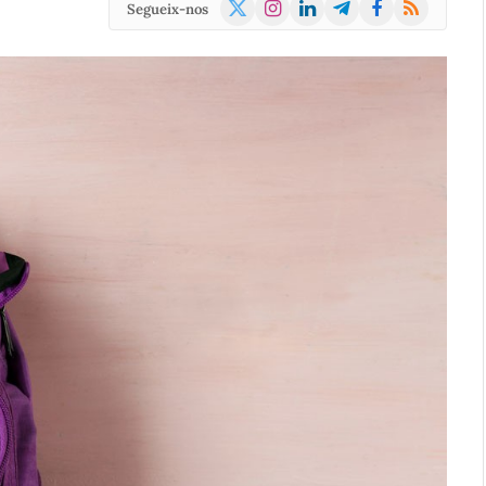
X
Instagram
LinkedIn
Telegram
Facebook
RSS
Segueix-nos
(Twitter)