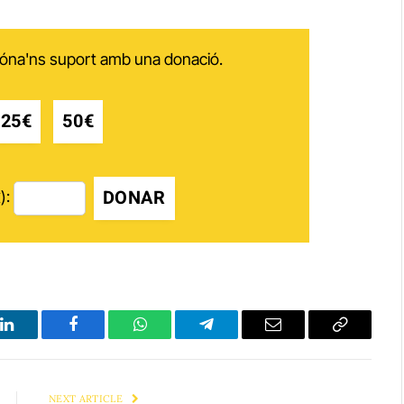
 dóna'ns suport amb una donació.
25€
50€
DONAR
):
LinkedIn
Facebook
WhatsApp
Telegram
Email
Copy
Link
NEXT ARTICLE