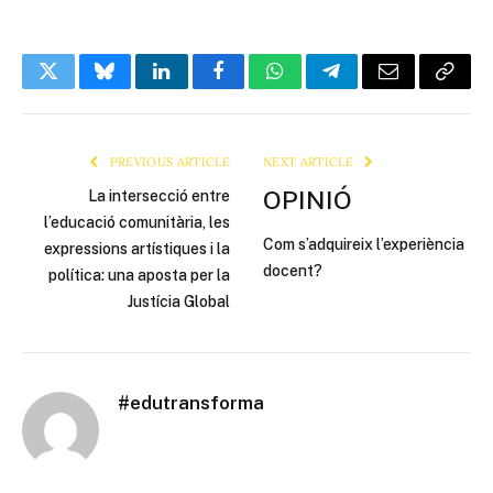
Twitter
Bluesky
LinkedIn
Facebook
WhatsApp
Telegram
Email
Copy
Link
PREVIOUS ARTICLE
NEXT ARTICLE
OPINIÓ
La intersecció entre
l’educació comunitària, les
Com s’adquireix l’experiència
expressions artístiques i la
docent?
política: una aposta per la
Justícia Global
#edutransforma