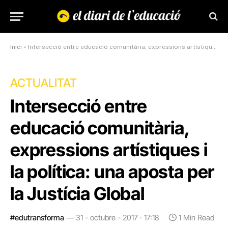
Inici
»
Intersecció entre educació comunitària, expressions artístiques i la política: una aposta per la Justícia Global
ACTUALITAT
Intersecció entre
educació comunitària,
expressions artístiques i
la política: una aposta per
la Justícia Global
#edutransforma
31 - octubre - 2017 · 17:18
1 Min Read