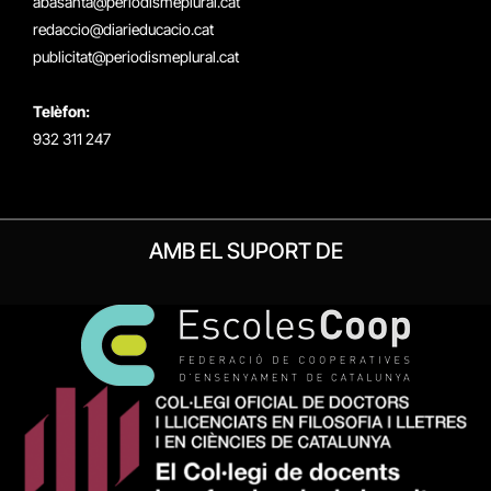
abasanta@periodismeplural.cat
redaccio@diarieducacio.cat
publicitat@periodismeplural.cat
Telèfon:
932 311 247
AMB EL SUPORT DE