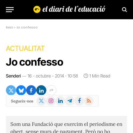
Inici
»
Jo confesso
ACTUALITAT
Jo confesso
Senderi
16 - octubre - 2014 · 10:58
1 Min Read
X
Instagram
LinkedIn
Telegram
Facebook
RSS
Segueix-nos
(Twitter)
Som una Fundació que exercim el periodisme en
obert, sense murs de pagament. Però no ho