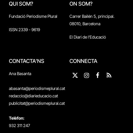
QUI SOM?
ON SOM?
Fundació Periodisme Plural
Carrer Bailén 5, principal.
08010, Barcelona
ISSN 2339 - 9619
El Diari de l'Educació
CONTACTA'NS
CONNECTA
Ana Basanta
X
Instagram
Facebook
RSS
(Twitter)
abasanta@periodismeplural.cat
redaccio@diarieducacio.cat
publicitat@periodismeplural.cat
Telèfon:
932 311 247