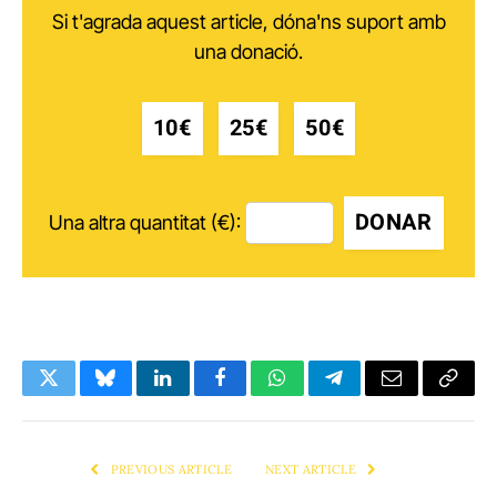
Si t'agrada aquest article, dóna'ns suport amb
una donació.
10€
25€
50€
DONAR
Una altra quantitat (€):
Twitter
Bluesky
LinkedIn
Facebook
WhatsApp
Telegram
Email
Copy
Link
PREVIOUS ARTICLE
NEXT ARTICLE