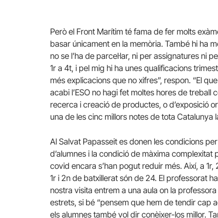
Però el Front Marítim té fama de fer molts exàm
basar únicament en la memòria. També hi ha molt
no se l’ha de parcel·lar, ni per assignatures ni p
1r a 4t, i pel mig hi ha unes qualificacions trim
més explicacions que no xifres”, respon. “El q
acabi l’ESO no hagi fet moltes hores de treball 
recerca i creació de productes, o d’exposició ora
una de les cinc millors notes de tota Catalunya 
Al Salvat Papasseit es donen les condicions pe
d’alumnes i la condició de màxima complexitat p
covid encara s’han pogut reduir més. Així, a 1r, 
1r i 2n de batxillerat són de 24. El professorat 
nostra visita entrem a una aula on la professora 
estrets, si bé “pensem que hem de tendir cap a
els alumnes també vol dir conèixer-los millor. 