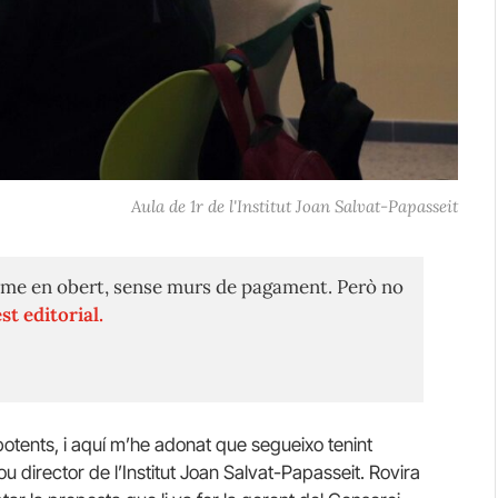
Aula de 1r de l'Institut Joan Salvat-Papasseit
me en obert, sense murs de pagament. Però no
st editorial.
tents, i aquí m’he adonat que segueixo tenint
u director de l’Institut Joan Salvat-Papasseit. Rovira