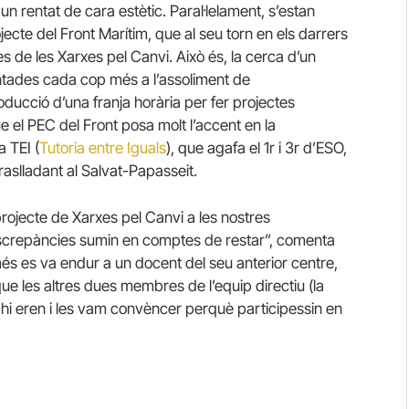
 rentat de cara estètic. Paral·lelament, s’estan
jecte del Front Marítim, que al seu torn en els darrers
s de les Xarxes pel Canvi. Això és, la cerca d’un
ientades cada cop més a l’assoliment de
roducció d’una franja horària per fer projectes
ue el PEC del Front posa molt l’accent en la
 TEI (
Tutoria entre Iguals
), que agafa el 1r i 3r d’ESO,
traslladant al Salvat-Papasseit.
 projecte de Xarxes pel Canvi a les nostres
discrepàncies sumin en comptes de restar”, comenta
més es va endur a un docent del seu anterior centre,
 que les altres dues membres de l’equip directiu (la
 hi eren i les vam convèncer perquè participessin en