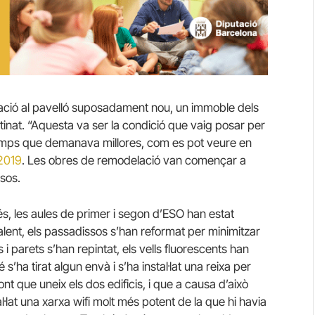
lació al pavelló suposadament nou, un immoble dels
tinat. “Aquesta va ser la condició que vaig posar per
temps que demanava millores, com es pot veure en
2019
. Les obres de remodelació van començar a
rsos.
s, les aules de primer i segon d’ESO han estat
lent, els passadissos s’han reformat per minimitzar
 i parets s’han repintat, els vells fluorescents han
’ha tirat algun envà i s’ha instal·lat una reixa per
nt que uneix els dos edificis, i que a causa d’això
l·lat una xarxa wifi molt més potent de la que hi havia