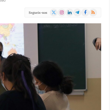
ead
X
Instagram
LinkedIn
Telegram
Facebook
RSS
Segueix-nos
(Twitter)