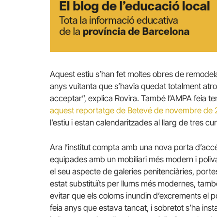
Aquest estiu s’han fet moltes obres de remode
anys vuitanta que s’havia quedat totalment atro
acceptar”, explica Rovira. També l’AMPA feia 
aquest reportatge de Betevé de novembre de 
l’estiu i estan calendaritzades al llarg de tres cu
Ara l’institut compta amb una nova porta d’accé
equipades amb un mobiliari més modern i poliva
el seu aspecte de galeries penitenciàries, portes
estat substituïts per llums més modernes, també s
evitar que els coloms inundin d’excrements el po
feia anys que estava tancat, i sobretot s’ha insta