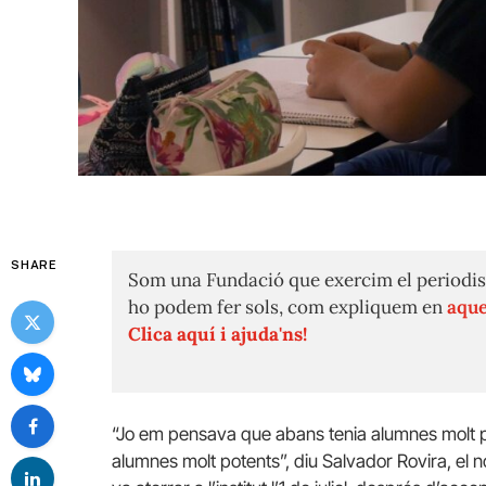
SHARE
Som una Fundació que exercim el periodis
ho podem fer sols, com expliquem en
aque
Clica aquí i ajuda'ns!
“Jo em pensava que abans tenia alumnes molt po
alumnes molt potents”, diu Salvador Rovira, el no