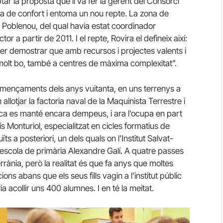
ceptar la proposta que li va fer la gerent del Consorci
a de confort i entoma un nou repte. La zona de
al Poblenou, del qual havia estat coordinador
r a partir de 2011. I el repte, Rovira el defineix així:
per demostrar que amb recursos i projectes valents i
 molt bo, també a centres de màxima complexitat”.
començaments dels anys vuitanta, en uns terrenys a
llotjar la factoria naval de la Maquinista Terrestre i
ica es manté encara dempeus, i ara l’ocupa en part
cís Monturiol, especialitzat en cicles formatius de
ïts a posteriori, un dels quals on l’Institut Salvat-
 l’escola de primària Alexandre Galí. A quatre passes
errània, però la realitat és que fa anys que moltes
ons abans que els seus fills vagin a l’institut públic
 acollir uns 400 alumnes. I en té la meitat.