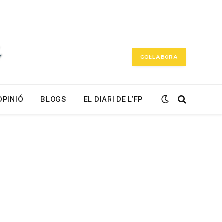
COL·LABORA
OPINIÓ
BLOGS
EL DIARI DE L’FP