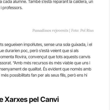
 a cada alumne. També s’està reparant la caldera, un
 professors.
Passadissos rejovenits | Foto: Pol Rius
ts segueixen impol·lutes, sense una sola guixada, i el
 durarien poc, però s’està veient que si als
comenta Rovira, convençut que tots aquests canvis
ofessorat. “Amb més recursos és més viable que uns i
 ensenyament de qualitat. És evident que només amb
més possibilitats fan per als seus fills, però ens hi
de Xarxes pel Canvi