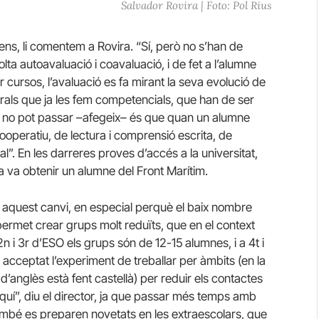
Salvador Rovira | Foto: Pol Rius
ens, li comentem a Rovira. “Sí, però no s’han de
a autoavaluació i coavaluació, i de fet a l’alumne
er cursos, l’avaluació es fa mirant la seva evolució de
estrals que ja les fem competencials, que han de ser
ue no pot passar –afegeix– és que quan un alumne
cooperatiu, de lectura i comprensió escrita, de
l”. En les darreres proves d’accés a la universitat,
la va obtenir un alumne del Front Marítim.
r aquest canvi, en especial perquè el baix nombre
ermet crear grups molt reduïts, que en el context
2n i 3r d’ESO els grups són de 12-15 alumnes, i a 4t i
ha acceptat l’experiment de treballar per àmbits (en la
d’anglès està fent castellà) per reduir els contactes
quí”, diu el director, ja que passar més temps amb
També es preparen novetats en les extraescolars, que