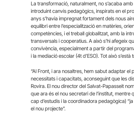
La transformació, naturalment, no s’acaba amb un
introduint canvis pedagògics, inspirats en el pro
anys s’havia impregnat fortament dels nous aire
equilibri entre l’especialització en matèries, or
competències, i el treball globalitzat, amb la int
transversals i cooperatius. A això s’hi afegeix q
convivència, especialment a partir del programa
i la mediació escolar (4t d’ESO). Tot això s’està 
“Al Front, i ara nosaltres, hem sabut adaptar el
necessitats i capacitats, aconseguint que les 
Rovira. El nou director del Salvat-Papasseit no
que ara és el nou secretari de l’institut, mentre
cap d’estudis i la coordinadora pedagògica) “ja
el nou projecte”.