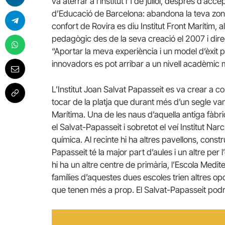
va aterrar a l’institut l’1 de juliol, després d’ac
d’Educació de Barcelona: abandona la teva zon
confort de Rovira es diu Institut Front Marítim, 
pedagògic des de la seva creació el 2007 i directo
“Aportar la meva experiència i un model d’èxit 
innovadors es pot arribar a un nivell acadèmic
L’Institut Joan Salvat Papasseit es va crear a 
tocar de la platja que durant més d’un segle van a
Marítima. Una de les naus d’aquella antiga fàbr
el Salvat-Papasseit i sobretot el veí Institut Nar
química. Al recinte hi ha altres pavellons, constru
Papasseit té la major part d’aules i un altre per
hi ha un altre centre de primària, l’Escola Medit
famílies d’aquestes dues escoles trien altres opci
que tenen més a prop. El Salvat-Papasseit podria