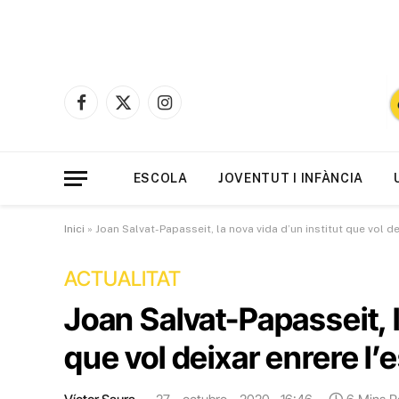
Facebook
X
Instagram
(Twitter)
ESCOLA
JOVENTUT I INFÀNCIA
Inici
»
Joan Salvat-Papasseit, la nova vida d’un institut que vol d
ACTUALITAT
Joan Salvat-Papasseit, l
que vol deixar enrere l’