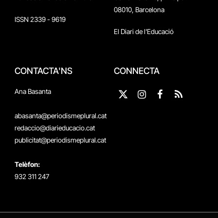
08010, Barcelona
ISSN 2339 - 9619
El Diari de l'Educació
CONTACTA'NS
CONNECTA
Ana Basanta
X
Instagram
Facebook
RSS
(Twitter)
abasanta@periodismeplural.cat
redaccio@diarieducacio.cat
publicitat@periodismeplural.cat
Telèfon:
932 311 247