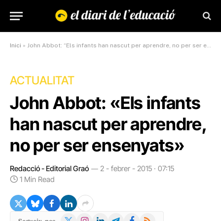
Inici
»
John Abbot: “Els infants han nascut per aprendre, no per ser ensenyats”
ACTUALITAT
John Abbot: «Els infants
han nascut per aprendre,
no per ser ensenyats»
Redacció - Editorial Graó
2 - febrer - 2015 · 07:15
1 Min Read
X
Instagram
LinkedIn
Telegram
Facebook
RSS