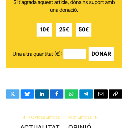
Si t'agrada aquest article, dóna'ns suport amb
una donació.
10€
25€
50€
DONAR
Una altra quantitat (€):
Twitter
Bluesky
LinkedIn
Facebook
WhatsApp
Telegram
Email
Copy
Link
PREVIOUS ARTICLE
NEXT ARTICLE
ACTUALITAT
OPINIÓ