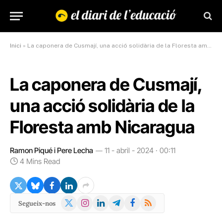
Inici
»
La caponera de Cusmají, una acció solidària de la Floresta amb Nicaragua
La caponera de Cusmají,
una acció solidària de la
Floresta amb Nicaragua
Ramon Piqué i Pere Lecha
11 - abril - 2024 · 00:11
4 Mins Read
X
Instagram
LinkedIn
Telegram
Facebook
RSS
Segueix-nos
(Twitter)