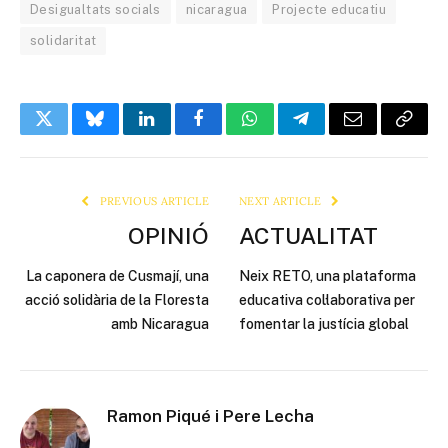
Desigualtats socials
nicaragua
Projecte educatiu
solidaritat
Twitter
Bluesky
LinkedIn
Facebook
WhatsApp
Telegram
Email
Copy
Link
PREVIOUS ARTICLE
NEXT ARTICLE
OPINIÓ
ACTUALITAT
La caponera de Cusmají, una
Neix RETO, una plataforma
acció solidària de la Floresta
educativa col·laborativa per
amb Nicaragua
fomentar la justícia global
Ramon Piqué i Pere Lecha