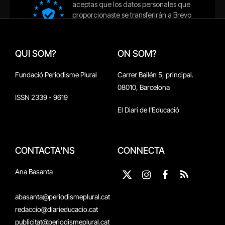
QUI SOM?
ON SOM?
Fundació Periodisme Plural
Carrer Bailén 5, principal.
08010, Barcelona
ISSN 2339 - 9619
El Diari de l'Educació
CONTACTA'NS
CONNECTA
Ana Basanta
X
Instagram
Facebook
RSS
(Twitter)
abasanta@periodismeplural.cat
redaccio@diarieducacio.cat
publicitat@periodismeplural.cat