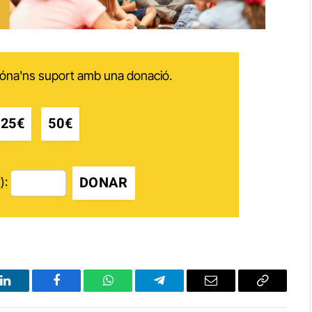
 dóna'ns suport amb una donació.
25€
50€
DONAR
):
LinkedIn
Facebook
WhatsApp
Telegram
Email
Copy