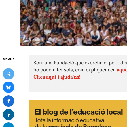
SHARE
Som una Fundació que exercim el periodis
ho podem fer sols, com expliquem en
aque
Clica aquí i ajuda'ns!