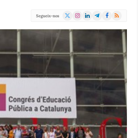
X
Instagram
LinkedIn
Telegram
Facebook
RSS
Segueix-nos
(Twitter)