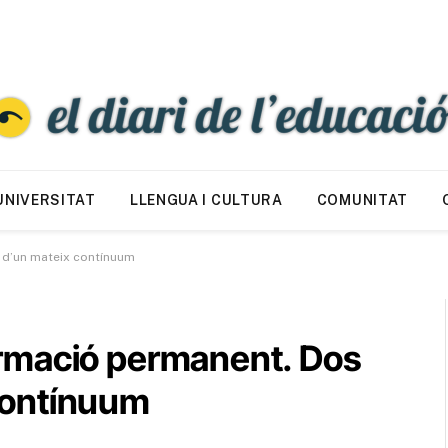
UNIVERSITAT
LLENGUA I CULTURA
COMUNITAT
s d’un mateix contínuum
 formació permanent. Dos
contínuum