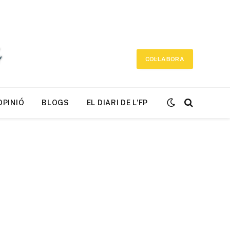
COL·LABORA
OPINIÓ
BLOGS
EL DIARI DE L’FP