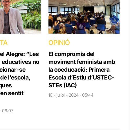
STA
OPINIÓ
el Alegre: “Les
El compromís del
s educatives no
moviment feminista amb
cionar-se
la coeducació: Primera
e l’escola,
Escola d’Estiu d’USTEC-
iques
STEs (IAC)
en sentit
10 - juliol - 2024 · 05:44
 · 06:07