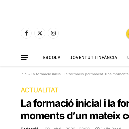
Facebook
X
Instagram
(Twitter)
ESCOLA
JOVENTUT I INFÀNCIA
Inici
»
La formació inicial i la formació permanent. Dos moment
ACTUALITAT
La formació inicial i la
moments d’un mateix 