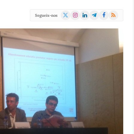
X
Instagram
LinkedIn
Telegram
Facebook
RSS
Segueix-nos
(Twitter)