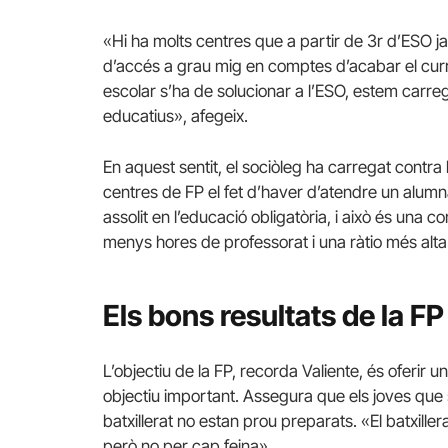
«Hi ha molts centres que a partir de 3r d’ESO j
d’accés a grau mig en comptes d’acabar el curr
escolar s’ha de solucionar a l’ESO, estem carreg
educatius», afegeix.
En aquest sentit, el sociòleg ha carregat contra 
centres de FP el fet d’haver d’atendre un alum
assolit en l’educació obligatòria, i això és una
menys hores de professorat i una ràtio més alta 
Els bons resultats de la FP
L’objectiu de la FP, recorda Valiente, és oferir u
objectiu important. Assegura que els joves que 
batxillerat no estan prou preparats. «El batxille
però no per cap feina».