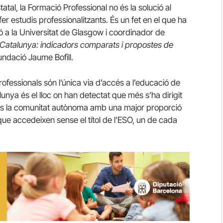
tal, la Formació Professional no és la solució al
fer estudis professionalitzants. És un fet en el que ha
ió a la Universitat de Glasgow i coordinador de
a Catalunya: indicadors comparats i propostes de
ndació Jaume Bofill.
ofessionals són l’única via d’accés a l’educació de
unya és el lloc on han detectat que més s’ha dirigit
. És la comunitat autònoma amb una major proporció
que accedeixen sense el títol de l’ESO, un de cada