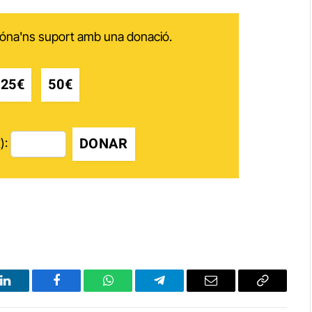
 dóna'ns suport amb una donació.
25€
50€
DONAR
):
LinkedIn
Facebook
WhatsApp
Telegram
Email
Copy