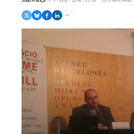
João França
11 - juny - 2014 · 23:39
3 Mins Read