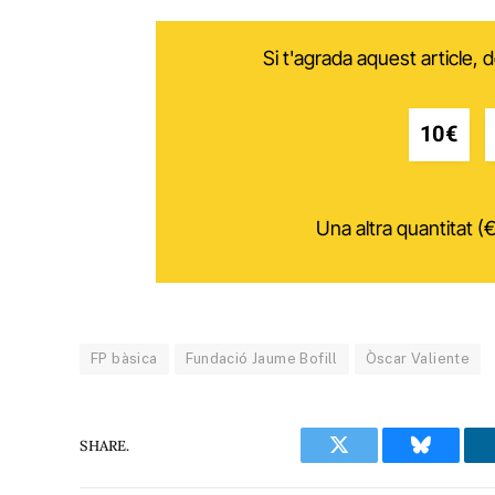
Si t'agrada aquest article,
10€
Una altra quantitat (€
FP bàsica
Fundació Jaume Bofill
Òscar Valiente
SHARE.
Twitter
Bluesky