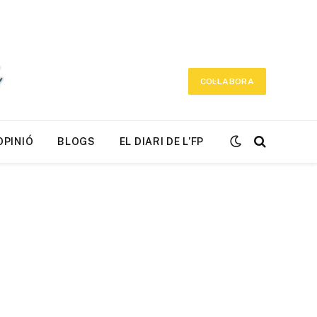
COL·LABORA
OPINIÓ
BLOGS
EL DIARI DE L’FP