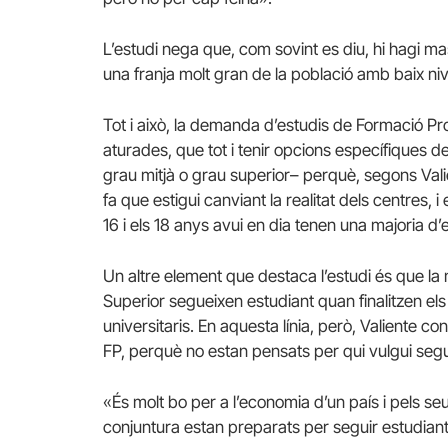
L’estudi nega que, com sovint es diu, hi hagi mas
una franja molt gran de la població amb baix niv
Tot i això, la demanda d’estudis de Formació Pr
aturades, que tot i tenir opcions específiques de
grau mitjà o grau superior– perquè, segons Vali
fa que estigui canviant la realitat dels centres, 
16 i els 18 anys avui en dia tenen una majoria d
Un altre element que destaca l’estudi és que la
Superior segueixen estudiant quan finalitzen els
universitaris. En aquesta línia, però, Valiente c
FP, perquè no estan pensats per qui vulgui segu
«És molt bo per a l’economia d’un país i pels se
conjuntura estan preparats per seguir estudiant