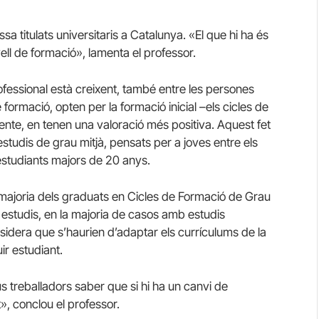
sa titulats universitaris a Catalunya. «El que hi ha és
ell de formació», lamenta el professor.
ofessional està creixent, també entre les persones
 formació, opten per la formació inicial –els cicles de
ente, en tenen una valoració més positiva. Aquest fet
i estudis de grau mitjà, pensats per a joves entre els
’estudiants majors de 20 anys.
 majoria dels graduats en Cicles de Formació de Grau
 estudis, en la majoria de casos amb estudis
onsidera que s’haurien d’adaptar els currículums de la
ir estudiant.
us treballadors saber que si hi ha un canvi de
», conclou el professor.