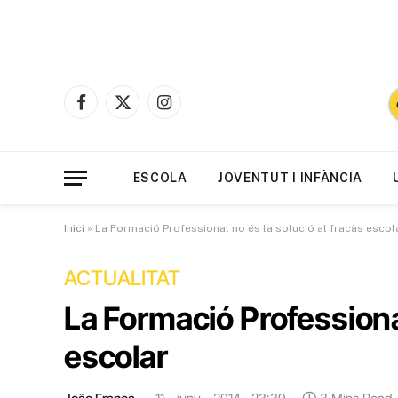
Facebook
X
Instagram
(Twitter)
ESCOLA
JOVENTUT I INFÀNCIA
Inici
»
La Formació Professional no és la solució al fracàs escol
ACTUALITAT
La Formació Professional
escolar