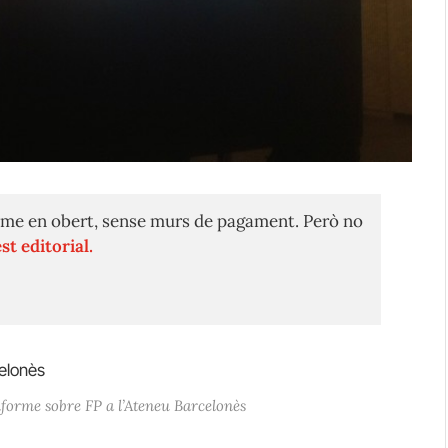
me en obert, sense murs de pagament. Però no
st editorial.
nforme sobre FP a l’Ateneu Barcelonès