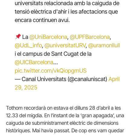
universitats relacionada amb la caiguda de
tensió elèctrica d'ahir i les afectacions que
encara continuen avui.
La
@UniBarcelona
,
@UPFBarcelona
,
@UdL_info
,
@universitatURV
,
@uramonllull
i el campus de Sant Cugat de la
@UICBarcelona
…
pic.twitter.com/vkQiopgmUS
— Canal Universitats (@canaluniscat)
April
29, 2025
Tothom recordarà on estava el dilluns 28 d’abril a les
12.33 del migdia. En l’instant de la ‘gran apagada’, una
caiguda de subministrament elèctric de dimensions
històriques. Mai havia passat. De cop ens vam quedar