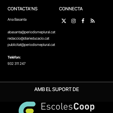
CONTACTA'NS
CONNECTA
Ana Basanta
X
Instagram
Facebook
RSS
(Twitter)
abasanta@periodismeplural.cat
redaccio@diarieducacio.cat
publicitat@periodismeplural.cat
Telèfon:
932 311 247
AMB EL SUPORT DE