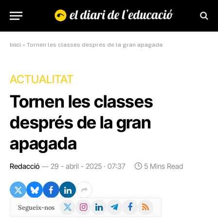
Inici
»
Tornen les classes després de la gran apagada
ACTUALITAT
Tornen les classes
després de la gran
apagada
Redacció
29 - abril - 2025 · 07:37
5 Mins Read
X
Instagram
LinkedIn
Telegram
Facebook
RSS
Segueix-nos
(Twitter)