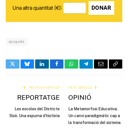
DONAR
Una altra quantitat (€):
apagada
Twitter
Bluesky
LinkedIn
Facebook
WhatsApp
Telegram
Email
Copy
Link
PREVIOUS ARTICLE
NEXT ARTICLE
REPORTATGE
OPINIÓ
Les escoles del Districte
La Metamorfosi Educativa.
Sisè. Una espurna d’història
Un canvi paradigmàtic cap a
la transformació del sistema