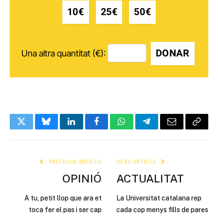
10€
25€
50€
DONAR
Una altra quantitat (€):
Twitter
Bluesky
LinkedIn
Facebook
WhatsApp
Telegram
Email
Copy
Link
PREVIOUS ARTICLE
NEXT ARTICLE
OPINIÓ
ACTUALITAT
A tu, petit llop que ara et
La Universitat catalana rep
toca fer el pas i ser cap
cada cop menys fills de pares