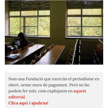
Som una Fundació que exercim el periodisme en
obert, sense murs de pagament. Però no ho
podem fer sols, com expliquem en
aquest
editorial.
Clica aquí i ajuda'ns!