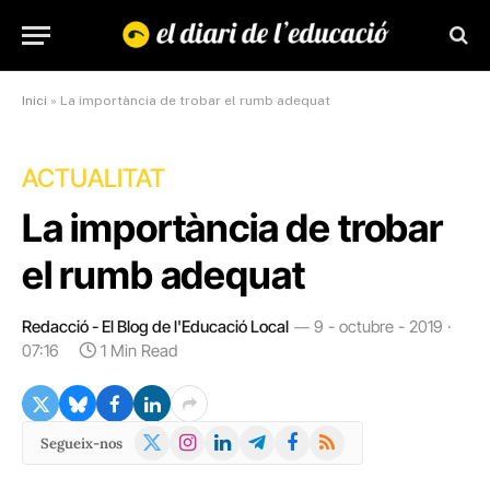
Inici
»
La importància de trobar el rumb adequat
ACTUALITAT
La importància de trobar
el rumb adequat
Redacció - El Blog de l'Educació Local
9 - octubre - 2019 ·
07:16
1 Min Read
X
Instagram
LinkedIn
Telegram
Facebook
RSS
Segueix-nos
(Twitter)