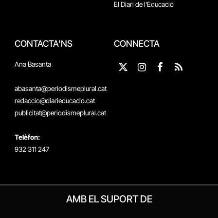
El Diari de l'Educació
CONTACTA'NS
CONNECTA
Ana Basanta
X
Instagram
Facebook
RSS
(Twitter)
abasanta@periodismeplural.cat
redaccio@diarieducacio.cat
publicitat@periodismeplural.cat
Telèfon:
932 311 247
AMB EL SUPORT DE