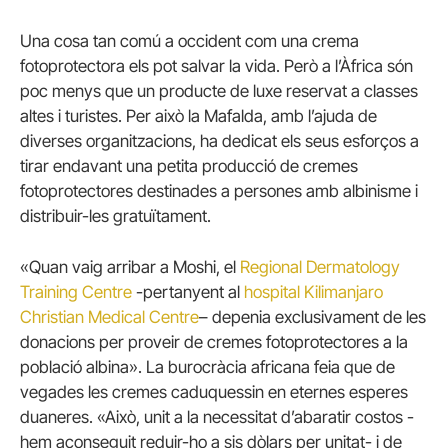
Una cosa tan comú a occident com una crema
fotoprotectora els pot salvar la vida.
Però a l’Àfrica són
poc menys que un producte de luxe reservat a classes
altes i turistes.
Per això la Mafalda, amb l’ajuda de
diverses organitzacions, ha dedicat els seus esforços a
tirar endavant una petita producció de cremes
fotoprotectores destinades a persones amb albinisme i
distribuir-les gratuïtament.
«Quan vaig arribar a Moshi, el
Regional Dermatology
Training Centre
-pertanyent al
hospital Kilimanjaro
Christian Medical Centre
– depenia exclusivament de les
donacions per proveir de cremes fotoprotectores a la
població albina».
La burocràcia africana feia que de
vegades les cremes caduquessin en eternes esperes
duaneres.
«Això, unit a la necessitat d’abaratir costos -
hem aconseguit reduir-ho a sis dòlars per unitat- i de