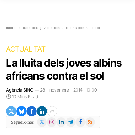
Inici
»
La lluita dels joves albins africans contra el sol
ACTUALITAT
La lluita dels joves albins
africans contra el sol
Agència SINC
28 - novembre - 2014 · 10:00
10 Mins Read
X
Instagram
LinkedIn
Telegram
Facebook
RSS
Segueix-nos
(Twitter)