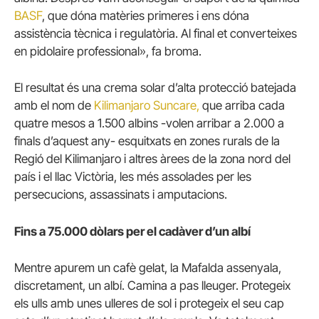
BASF
, que dóna matèries primeres i ens dóna
assistència tècnica i regulatòria.
Al final et converteixes
en pidolaire professional», fa broma.
El resultat és una crema solar d’alta protecció batejada
amb el nom de
Kilimanjaro Suncare,
que arriba cada
quatre mesos a 1.500 albins -volen arribar a 2.000 a
finals d’aquest any- esquitxats en zones rurals de la
Regió del Kilimanjaro i altres àrees de la zona nord del
país i el llac Victòria, les més assolades per les
persecucions, assassinats i amputacions.
Fins a 75.000 dòlars per el cadàver d’un albí
Mentre apurem un cafè gelat, la Mafalda assenyala,
discretament, un albí.
Camina a pas lleuger.
Protegeix
els ulls amb unes ulleres de sol i protegeix el seu cap