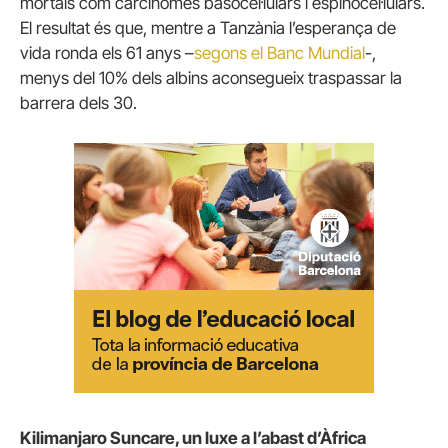
mortals com carcinomes basocel·lulars i espinocel·lulars.
El resultat és que, mentre a Tanzània l’esperança de
vida ronda els 61 anys –
segons el Banc Mundial
-,
menys del 10% dels albins aconsegueix traspassar la
barrera dels 30.
Kilimanjaro Suncare, un luxe a l’abast d’Àfrica