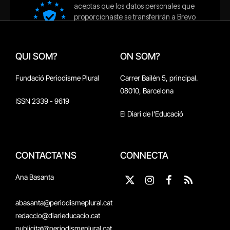
QUI SOM?
ON SOM?
Fundació Periodisme Plural
Carrer Bailén 5, principal.
08010, Barcelona
ISSN 2339 - 9619
El Diari de l'Educació
CONTACTA'NS
CONNECTA
Ana Basanta
X
Instagram
Facebook
RSS
(Twitter)
abasanta@periodismeplural.cat
redaccio@diarieducacio.cat
publicitat@periodismeplural.cat