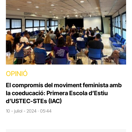
OPINIÓ
El compromís del moviment feminista amb
la coeducació: Primera Escola d’Estiu
d’USTEC-STEs (IAC)
10 - juliol - 2024 · 05:44