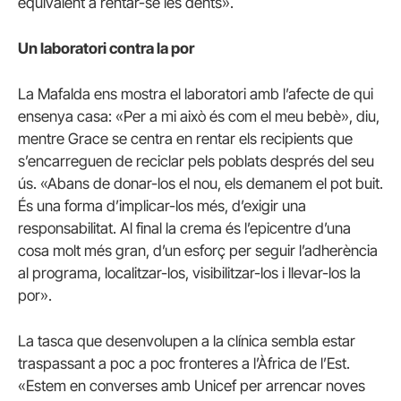
equivalent a rentar-se les dents».
Un laboratori contra la por
La Mafalda ens mostra el laboratori amb l’afecte de qui
ensenya casa: «Per a mi això és com el meu bebè», diu,
mentre Grace se centra en rentar els recipients que
s’encarreguen de reciclar pels poblats després del seu
ús.
«Abans de donar-los el nou, els demanem el pot buit.
És una forma d’implicar-los més, d’exigir una
responsabilitat.
Al final la crema és l’epicentre d’una
cosa molt més gran, d’un esforç per seguir l’adherència
al programa, localitzar-los, visibilitzar-los i llevar-los la
por».
La tasca que desenvolupen a la clínica sembla estar
traspassant a poc a poc fronteres a l’Àfrica de l’Est.
«Estem en converses amb Unicef ​​per arrencar noves