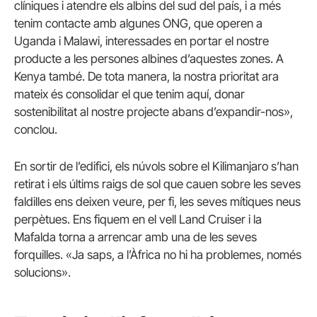
clíniques i atendre els albins del sud del país, i a més
tenim contacte amb algunes ONG, que operen a
Uganda i Malawi, interessades en portar el nostre
producte a les persones albines d’aquestes zones.
A
Kenya també.
De tota manera, la nostra prioritat ara
mateix és consolidar el que tenim aquí, donar
sostenibilitat al nostre projecte abans d’expandir-nos»,
conclou.
En sortir de l’edifici, els núvols sobre el Kilimanjaro s’han
retirat i els últims raigs de sol que cauen sobre les seves
faldilles ens deixen veure, per fi, les seves mítiques neus
perpètues.
Ens fiquem en el vell Land Cruiser i la
Mafalda torna a arrencar amb una de les seves
forquilles.
«Ja saps, a l’Àfrica no hi ha problemes, només
solucions».