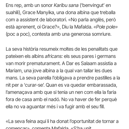
Ens rep, amb un sonor
Karibu sana
(‘benvingut’ en
suahili), Grace Manyika, una dona albina que treballa
com a assistent de laboratori.
«No parla anglès, però
està aprenent, oi Grace?», Diu la Mafalda.
«Pole pole»
(poc a poc), contesta amb una generosa somriure.
La seva història resumeix moltes de les penalitats que
pateixen els albins
africans:
els seus pares i germans
van morir prematurament.
A Dar es Salaam assistia a
Mariam, una jove albina a la qual van tallar les dues
mans.
La seva parella l’obligava a prendre pastilles a la
nit per a ‘curar-se’.
Quan es va quedar embarassada,
l’amenaçava amb que si tenia un nen com ella la faria
fora de casa amb el nadó.
No va haver de fer perquè
ella no va aguantar més i va fugir amb el seu fill.
«La seva feina aquí li ha donat l’oportunitat de tornar a
començar», comenta Mafalda.
«S’ha unit