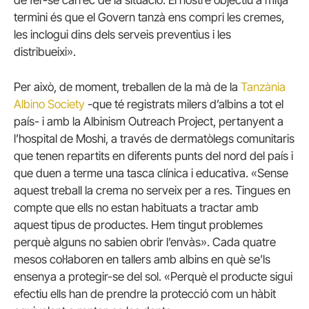
termini és que el Govern tanzà ens compri les cremes,
les inclogui dins dels serveis preventius i les
distribueixi».
Per això, de moment, treballen de la mà de la
Tanzània
Albino Society
-que té registrats milers d’albins a tot el
país- i amb la Albinism Outreach Project, pertanyent a
l’hospital de Moshi, a través de dermatòlegs comunitaris
que tenen repartits en diferents punts del nord del país i
que duen a terme una tasca clínica i educativa.
«Sense
aquest treball la crema no serveix per a res.
Tingues en
compte que ells no estan habituats a tractar amb
aquest tipus de productes.
Hem tingut problemes
perquè alguns no sabien obrir l’envàs».
Cada quatre
mesos col·laboren en tallers amb albins en què se’ls
ensenya a protegir-se del sol.
«Perquè el producte sigui
efectiu ells han de prendre la protecció com un hàbit