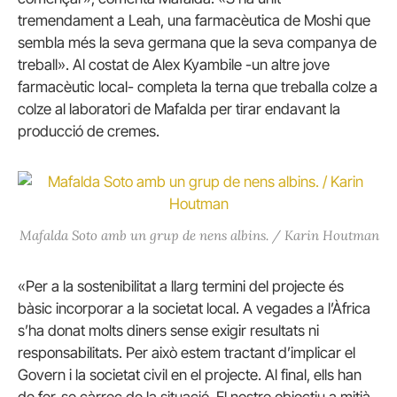
tremendament a Leah, una farmacèutica de Moshi que
sembla més la seva germana que la seva companya de
treball».
Al costat de Alex Kyambile -un altre jove
farmacèutic local- completa la terna que treballa colze a
colze al laboratori de Mafalda per tirar endavant la
producció de cremes.
Mafalda Soto amb un grup de nens albins. / Karin Houtman
«Per a la sostenibilitat a llarg termini del projecte és
bàsic incorporar a la societat local.
A vegades a l’Àfrica
s’ha donat molts diners sense exigir resultats ni
responsabilitats.
Per això estem tractant d’implicar el
Govern i la societat civil en el projecte.
Al final, ells han
de fer-se càrrec de la situació.
El nostre objectiu a mitjà