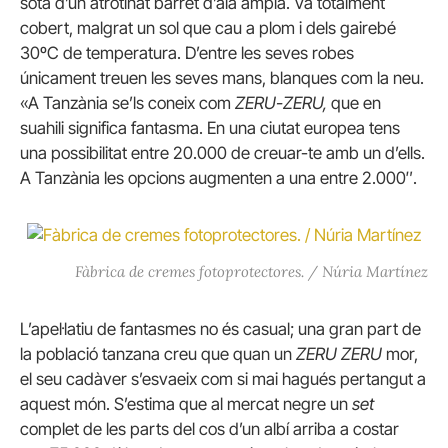
sota d’un atrotinat barret d’ala ampla.
Va totalment
cobert, malgrat un sol que cau a plom i dels gairebé
30ºC de temperatura.
D’entre les seves robes
únicament treuen les seves mans, blanques com la neu.
«A Tanzània se’ls coneix com
ZERU-ZERU,
que en
suahili significa fantasma.
En una ciutat europea tens
una possibilitat entre 20.000 de creuar-te amb un d’ells.
A Tanzània les opcions augmenten a una entre 2.000″.
Fàbrica de cremes fotoprotectores. / Núria Martínez
L’apel·latiu de fantasmes no és casual;
una gran part de
la població tanzana creu que quan un
ZERU ZERU
mor,
el seu cadàver s’esvaeix com si mai hagués pertangut a
aquest món.
S’estima que al mercat negre un
set
complet de les parts del cos d’un albí arriba a costar