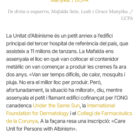
De dreta a esquerra, Mafalda Soto, Leah i Grace Manyika. /
UCPA
La Unitat d’Albinisme és un petit annex a l’edifici
principal del tercer hospital de referència del país, que
assisteix a 11 milions de tanzans.
La Mafalda ens
assenyala el lloc en què van col·locar el contenidor
metàl·lic on van començar a produir les cremes fa ara
dos anys.
«Van ser temps difícils, de calor, mosquits i
pluja.
No era el millor lloc per produir.
Però,
afortunadament, la situació ha millorat», diu, mentre
assenyala el petit i flamant edifici cofinançat per l’ONG
canadenca
Under the Same Sun
, la
International
Foundation for Dermatology
i el
Col·legi de Farmacèutics
de la Corunya
.
A la façana resa una inscripció: «Care
Unit for Persons with Albinism».