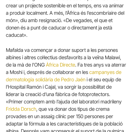
crear un projecte sostenible en el temps, ens va animar
a produir localment.
A més, l’Àfrica és l’escombriaire del
món», diu amb resignació.
«De vegades, el que et
donen és a punt de caducar o directament ja està
caducat».
Mafalda va començar a donar suport a les persones
albines i altres col·lectius desfavorits a la veïna Malawi,
de la mà de l’ONG
Àfrica Directe
.
Fa tres anys va aterrar
a Moshi i, després de col·laborar en les
campanyes de
dermatologia solidària de Pedro Jaén
i el seu equip de
l’Hospital Ramón i Cajal, va sorgir la possibilitat de
liderar la creació d’una fàbrica de fotoprotectors.
«Primer comptem amb l’ajuda del laboratori madrileny
Fridda Dorsch
, que va donar dos tipus de crema
provades en un assaig clínic per 150 persones per
adaptar la fórmula a les característiques de la població
albina.
Després vam aconseguir el suport de la química