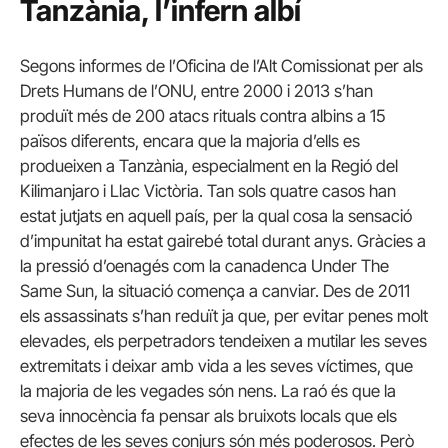
Tanzània, l’infern albí
Segons informes de l’Oficina de l’Alt Comissionat per als
Drets Humans de l’ONU, entre 2000 i 2013 s’han
produït més de 200 atacs rituals contra albins a 15
països diferents, encara que la majoria d’ells es
produeixen a Tanzània, especialment en la Regió del
Kilimanjaro i Llac Victòria.
Tan sols quatre casos han
estat jutjats en aquell país, per la qual cosa la sensació
d’impunitat ha estat gairebé total durant anys.
Gràcies a
la pressió d’oenagés com la canadenca Under The
Same Sun, la situació comença a canviar.
Des de 2011
els assassinats s’han reduït ja que, per evitar penes molt
elevades, els perpetradors tendeixen a mutilar les seves
extremitats i deixar amb vida a les seves víctimes, que
la majoria de les vegades són nens.
La raó és que la
seva innocència fa pensar als bruixots locals que els
efectes de les seves conjurs són més poderosos.
Però