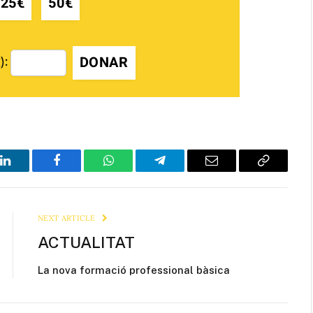
25€
50€
DONAR
):
LinkedIn
Facebook
WhatsApp
Telegram
Email
Copy
Link
NEXT ARTICLE
ACTUALITAT
La nova formació professional bàsica