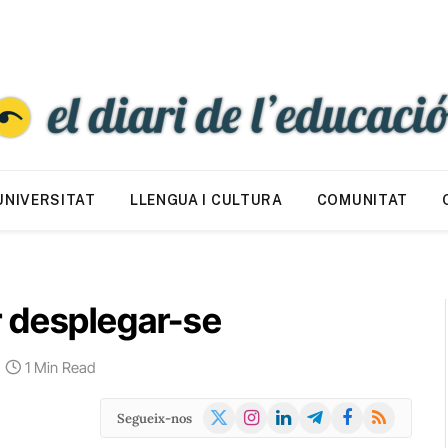
UNIVERSITAT
LLENGUA I CULTURA
COMUNITAT
 desplegar-se
1 Min Read
X
Instagram
LinkedIn
Telegram
Facebook
RSS
Segueix-nos
(Twitter)