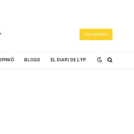
COL·LABORA
OPINIÓ
BLOGS
EL DIARI DE L’FP