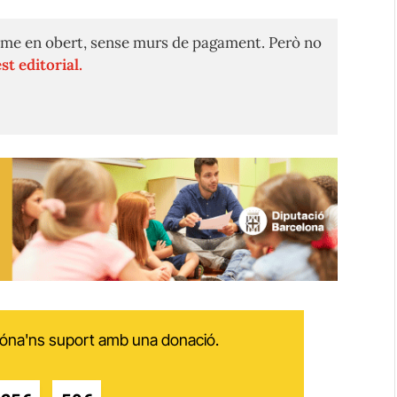
me en obert, sense murs de pagament. Però no
st editorial.
 dóna'ns suport amb una donació.