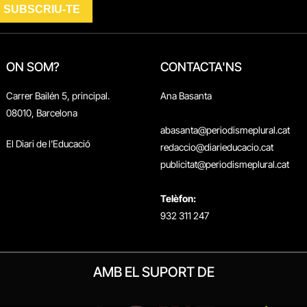
ON SOM?
CONTACTA'NS
Carrer Bailén 5, principal.
Ana Basanta
08010, Barcelona
abasanta@periodismeplural.cat
El Diari de l'Educació
redaccio@diarieducacio.cat
publicitat@periodismeplural.cat
Telèfon:
932 311 247
AMB EL SUPORT DE