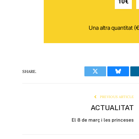
10€
Una altra quantitat (€
SHARE.
Twitter
Bluesky
PREVIOUS ARTICLE
ACTUALITAT
El 8 de març i les princeses