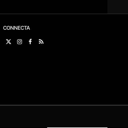
CONNECTA
X
Instagram
Facebook
RSS
(Twitter)