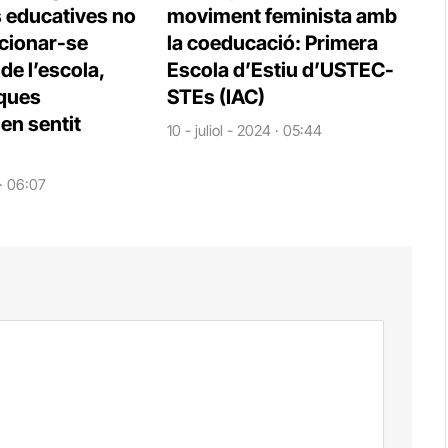
s educatives no
moviment feminista amb
cionar-se
la coeducació: Primera
e l’escola,
Escola d’Estiu d’USTEC-
iques
STEs (IAC)
en sentit
10 - juliol - 2024 · 05:44
 · 06:07