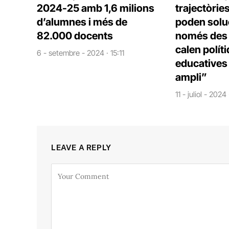
2024-25 amb 1,6 milions
trajectòrie
d’alumnes i més de
poden solu
82.000 docents
només des d
calen polít
6 - setembre - 2024 · 15:11
educatives 
ampli”
11 - juliol - 2024
LEAVE A REPLY