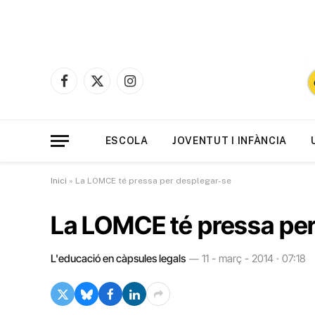
Facebook
X
Instagram
(Twitter)
ESCOLA
JOVENTUT I INFÀNCIA
Inici
»
La LOMCE té pressa per desplegar-se
La LOMCE té pressa per
L'educació en càpsules legals
11 - març - 2014 · 07:18