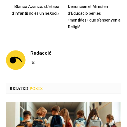
Blanca Azanza: «L’etapa
Denuncien el Ministeri
d’infantil no és un negoci»
d’Educació per les
«mentides» que s’ensenyen a
Religió
Redacció
X
(Twitter)
RELATED
POSTS