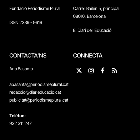
Fundació Periodisme Plural
Carrer Bailén 5, principal.
08010, Barcelona
ISSN 2339 - 9619
El Diari de l'Educació
CONTACTA'NS
CONNECTA
Ana Basanta
X
Instagram
Facebook
RSS
(Twitter)
abasanta@periodismeplural.cat
redaccio@diarieducacio.cat
publicitat@periodismeplural.cat
Telèfon:
932 311 247