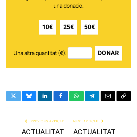
una donació.
10€
25€
50€
DONAR
Una altra quantitat (€):
Twitter
Bluesky
LinkedIn
Facebook
WhatsApp
Telegram
Email
Copy
Link
PREVIOUS ARTICLE
NEXT ARTICLE
ACTUALITAT
ACTUALITAT