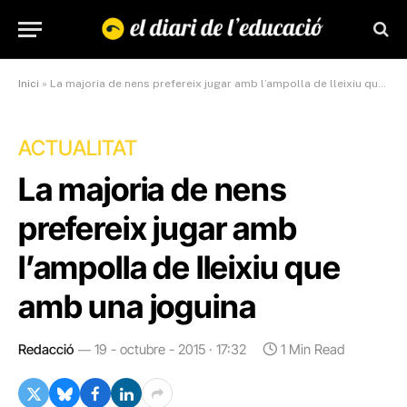
Inici
»
La majoria de nens prefereix jugar amb l’ampolla de lleixiu que amb una joguina
ACTUALITAT
La majoria de nens
prefereix jugar amb
l’ampolla de lleixiu que
amb una joguina
Redacció
19 - octubre - 2015 · 17:32
1 Min Read