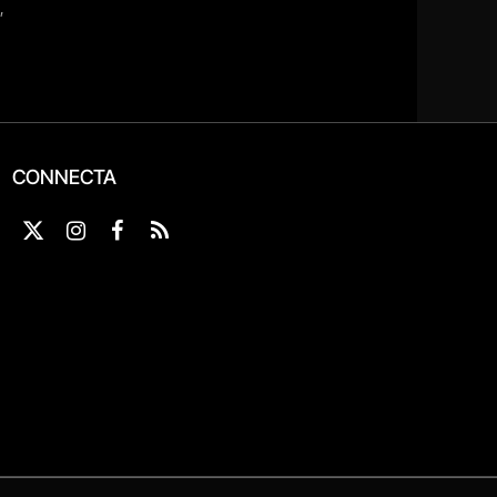
CONNECTA
X
Instagram
Facebook
RSS
(Twitter)