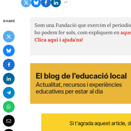
SHARE
Som una Fundació que exercim el periodis
ho podem fer sols, com expliquem en
aque
Clica aquí i ajuda'ns!
Si t'agrada aquest article,