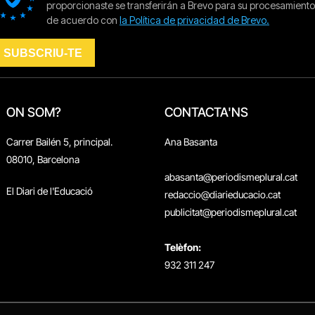
ON SOM?
CONTACTA'NS
Carrer Bailén 5, principal.
Ana Basanta
08010, Barcelona
abasanta@periodismeplural.cat
El Diari de l'Educació
redaccio@diarieducacio.cat
publicitat@periodismeplural.cat
Telèfon:
932 311 247