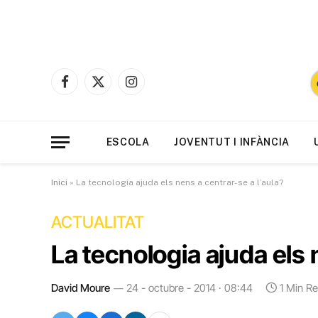
Facebook
X
Instagram
(Twitter)
ESCOLA
JOVENTUT I INFÀNCIA
Inici
»
La tecnologia ajuda els nens a centrar-se a l’aula?
ACTUALITAT
La tecnologia ajuda els 
David Moure
24 - octubre - 2014 · 08:44
1 Min R