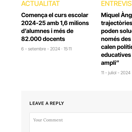
ACTUALITAT
ENTREVI
Comença el curs escolar
Miquel Àng
2024-25 amb 1,6 milions
trajectòrie
d’alumnes i més de
poden solu
82.000 docents
només des d
calen polít
6 - setembre - 2024 · 15:11
educatives 
ampli”
11 - juliol - 2024
LEAVE A REPLY