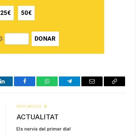
25€
50€
DONAR
):
LinkedIn
Facebook
WhatsApp
Telegram
Email
Copy
Link
NEXT ARTICLE
ACTUALITAT
Els nervis del primer dia!