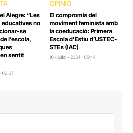
STA
OPINIÓ
el Alegre: “Les
El compromís del
s educatives no
moviment feminista amb
cionar-se
la coeducació: Primera
e l’escola,
Escola d’Estiu d’USTEC-
iques
STEs (IAC)
en sentit
10 - juliol - 2024 · 05:44
 · 06:07