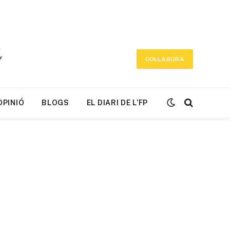
COL·LABORA
OPINIÓ
BLOGS
EL DIARI DE L’FP