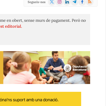
X
Instagram
LinkedIn
Telegram
Facebook
RSS
Segueix-nos
(Twitter)
me en obert, sense murs de pagament. Però no
st editorial.
 dóna'ns suport amb una donació.