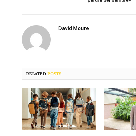
perdre per sempre»
David Moure
RELATED
POSTS