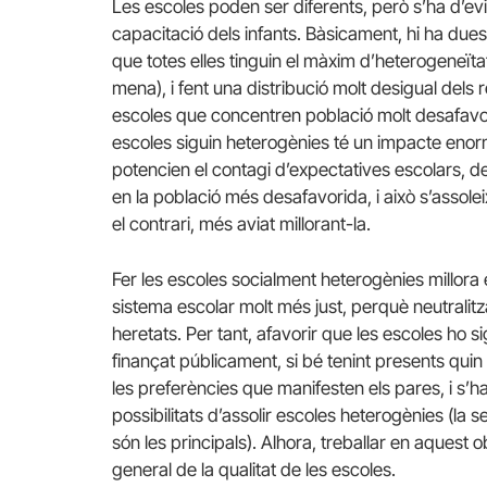
Les escoles poden ser diferents, però s’ha d’ev
capacitació dels infants. Bàsicament, hi ha due
que totes elles tinguin el màxim d’heterogeneïta
mena), i fent una distribució molt desigual dels 
escoles que concentren població molt desafavor
escoles siguin heterogènies té un impacte enorm
potencien el contagi d’expectatives escolars, d
en la població més desafavorida, i això s’assolei
el contrari, més aviat millorant-la.
Fer les escoles socialment heterogènies millora e
sistema escolar molt més just, perquè neutralitza
heretats. Per tant, afavorir que les escoles ho s
finançat públicament, si bé tenint presents quin
les preferències que manifesten els pares, i s’ha 
possibilitats d’assolir escoles heterogènies (la 
són les principals). Alhora, treballar en aquest 
general de la qualitat de les escoles.