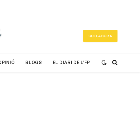
COL·LABORA
OPINIÓ
BLOGS
EL DIARI DE L’FP