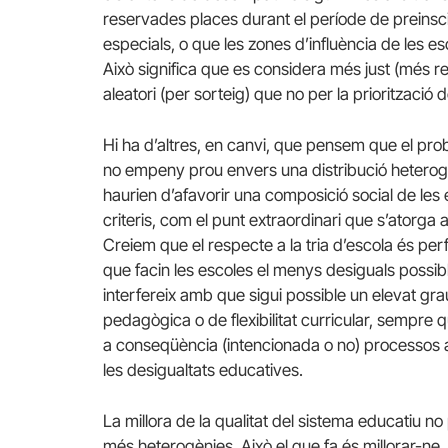
reservades places durant el període de preinsc
especials, o que les zones d’influència de les esco
Això significa que es considera més just (més r
aleatori (per sorteig) que no per la priorització d
Hi ha d’altres, en canvi, que pensem que el pr
no empeny prou envers una distribució heterog
haurien d’afavorir una composició social de les e
criteris, com el punt extraordinari que s’atorga 
Creiem que el respecte a la tria d’escola és p
que facin les escoles el menys desiguals possib
interfereix amb que sigui possible un elevat gra
pedagògica o de flexibilitat curricular, sempre 
a conseqüència (intencionada o no) processos 
les desigualtats educatives.
La millora de la qualitat del sistema educatiu n
més heterogènies. Això el que fa és millorar-ne, i 