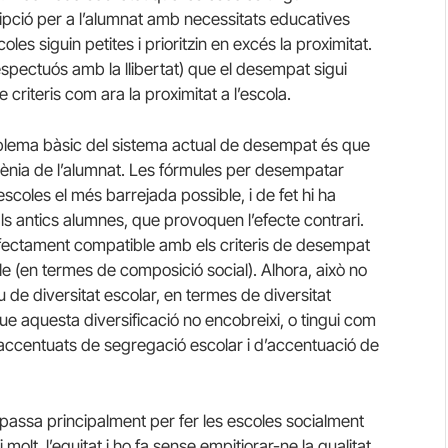
ipció per a l’alumnat amb necessitats educatives
les siguin petites i prioritzin en excés la proximitat.
espectuós amb la llibertat) que el desempat sigui
e criteris com ara la proximitat a l’escola.
oblema bàsic del sistema actual de desempat és que
ènia de l’alumnat. Les fórmules per desempatar
scoles el més barrejada possible, i de fet hi ha
als antics alumnes, que provoquen l’efecte contrari.
erfectament compatible amb els criteris de desempat
le (en termes de composició social). Alhora, això no
u de diversitat escolar, en termes de diversitat
que aquesta diversificació no encobreixi, o tingui com
accentuats de segregació escolar i d’accentuació de
o passa principalment per fer les escoles socialment
molt, l’equitat,i ho fa sense empitjorar-ne la qualitat