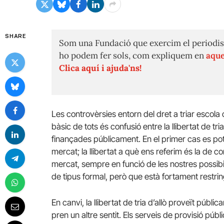
SHARE
Som una Fundació que exercim el periodis
ho podem fer sols, com expliquem en
aque
Clica aquí i ajuda'ns!
Les controvèrsies entorn del dret a triar escola
bàsic de tots és confusió entre la llibertat de tria
finançades públicament. En el primer cas es pot ap
mercat; la llibertat a què ens referim és la de c
mercat, sempre en funció de les nostres possibili
de tipus formal, però que està fortament restrin
En canvi, la llibertat de tria d’allò proveït públ
pren un altre sentit. Els serveis de provisió públ