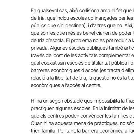
En qualsevol cas, això col·lisiona amb el fet que
de tria, que inclou escoles cofinançades per les 
públics que s’hi destinen), i d’altres que no. Ai
que són les que més es beneficiarien de poder tr
de tria d’escola. El problema no es pot reduir a l
privada. Algunes escoles públiques també artic
través del cost de les activitats complementàrie
qual coexistissin escoles de titularitat pública 
barreres econòmiques d’accés (es tracta d’elimi
relació a la llibertat de tria, la qüestió no és la 
econòmiques a l’accés al centre.
Hi ha un segon obstacle que impossibilita la tri
practiquen algunes escoles. En la intimitat de l
què els centres poden convèncer les famílies que
Quan hi ha aquesta mena de pràctiques, no són l
trien família. Per tant, la barrera econòmica a l