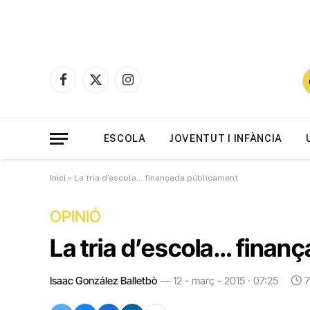
Facebook
X
Instagram
(Twitter)
ESCOLA
JOVENTUT I INFÀNCIA
Inici
»
La tria d’escola… finançada públicament
OPINIÓ
La tria d’escola… finan
Isaac González Balletbò
12 - març - 2015 · 07:25
7