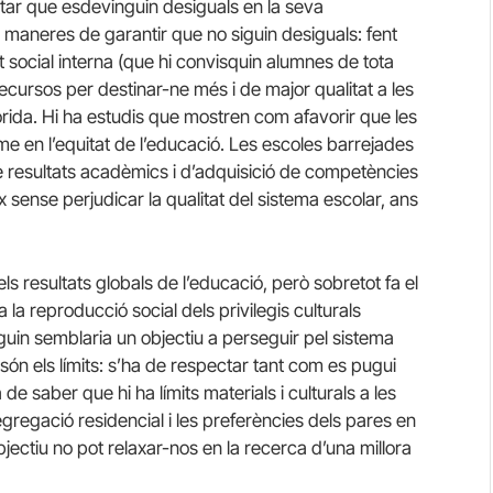
itar que esdevinguin desiguals en la seva
s maneres de garantir que no siguin desiguals: fent
t social interna (que hi convisquin alumnes de tota
recursos per destinar-ne més i de major qualitat a les
ida. Hi ha estudis que mostren com afavorir que les
e en l’equitat de l’educació. Les escoles barrejades
e resultats acadèmics i d’adquisició de competències
x sense perjudicar la qualitat del sistema escolar, ans
ls resultats globals de l’educació, però sobretot fa el
 la reproducció social dels privilegis culturals
iguin semblaria un objectiu a perseguir pel sistema
 són els límits: s’ha de respectar tant com es pugui
de saber que hi ha límits materials i culturals a les
segregació residencial i les preferències dels pares en
objectiu no pot relaxar-nos en la recerca d’una millora