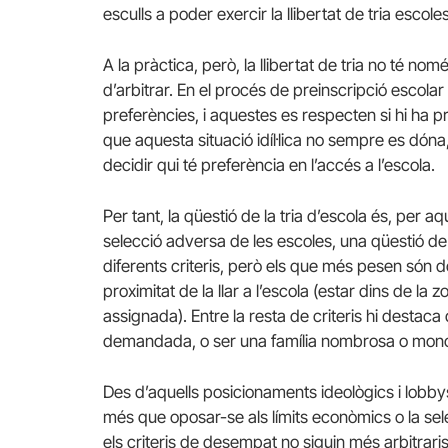
esculls a poder exercir la llibertat de tria esco
A la pràctica, però, la llibertat de tria no té n
d’arbitrar. En el procés de preinscripció escolar 
preferències, i aquestes es respecten si hi ha 
que aquesta situació idíl·lica no sempre es dó
decidir qui té preferència en l’accés a l’escola.
Per tant, la qüestió de la tria d’escola és, per 
selecció adversa de les escoles, una qüestió d
diferents criteris, però els que més pesen són do
proximitat de la llar a l’escola (estar dins de la
assignada). Entre la resta de criteris hi destac
demandada, o ser una família nombrosa o mono
Des d’aquells posicionaments ideològics i lobbys 
més que oposar-se als límits econòmics o la sel
els criteris de desempat no siguin més arbitrari