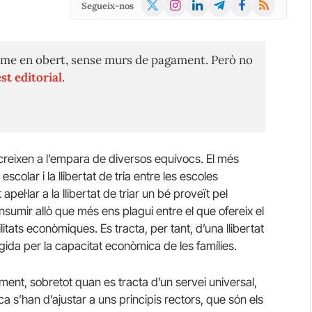
X
Instagram
LinkedIn
Telegram
Facebook
RSS
Segueix-nos
(Twitter)
me en obert, sense murs de pagament. Però no
st editorial.
 creixen a l’empara de diversos equívocs. El més
 escolar i la llibertat de tria entre les escoles
el·lar a la llibertat de triar un bé proveït pel
onsumir allò que més ens plagui entre el que ofereix el
tats econòmiques. Es tracta, per tant, d’una llibertat
gida per la capacitat econòmica de les famílies.
icament, sobretot quan es tracta d’un servei universal,
ica s’han d’ajustar a uns principis rectors, que són els