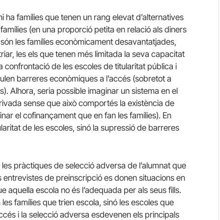
 hi ha famílies que tenen un rang elevat d’alternatives
famílies (en una proporció petita en relació als diners
xí, són les famílies econòmicament desavantatjades,
iar, les els que tenen més limitada la seva capacitat
a confrontació de les escoles de titularitat pública i
ulen barreres econòmiques a l’accés (sobretot a
s). Alhora, seria possible imaginar un sistema en el
i privada sense que això comportés la existència de
nar el cofinançament que en fan les famílies). En
titularitat de les escoles, sinó la supressió de barreres
a: les pràctiques de selecció adversa de l’alumnat que
es entrevistes de preinscripció es donen situacions en
 aquella escola no és l’adequada per als seus fills.
es famílies que trien escola, sinó les escoles que
’accés i la selecció adversa esdevenen els principals